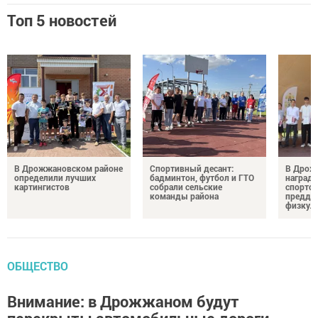
Топ 5 новостей
В Дрожжановском районе
Спортивный десант:
В Дрож
определили лучших
бадминтон, футбол и ГТО
награди
картингистов
собрали сельские
спортсм
команды района
преддв
физкул
ОБЩЕСТВО
Внимание: в Дрожжаном будут