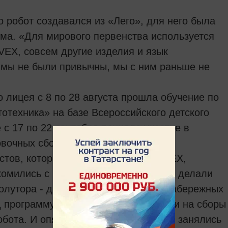
о робот создавался из «Лего», для него была
ма. «Для мирового первенства используется
 VEX, совсем другие изделия и язык
 мы не были привычны, мы с ним раньше не
 лицея с 8 по 28 августа прошла обучение по
отехника» на базе Всероссийского детского
 с 17 по 22 сентября приняла участие в
вочных сборах в Москве.
тов, которые научили работать с VEX,
комились с новыми возможностями и делали
полутора - двух недель работали в Набережных
д программу. Потом на неделю уехали на сборы
робота. И опять в Набережных Челнах занялись