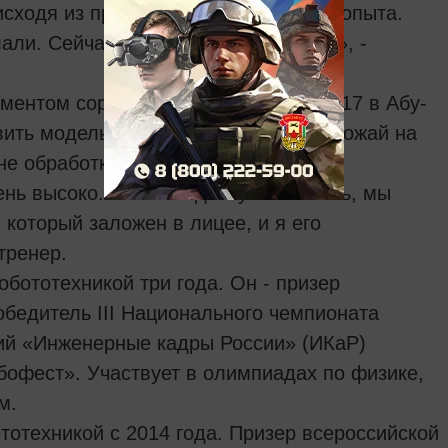
сходя из приобретенного на сборах опыта.
ли. Сейчас он у нас готов к работе», -
аментом соревнований JuniorSkills-2017 в Абу-
ить модель робота, собирающего урожай на
не обработки.
ень высоко. Мы не ездим участвовать, мы
 который заложен в лицее, и я его
тренер.
бототехникой три года. Он - призер
обедитель III Национального чемпионата
аний «Инженерные кадры России» (ИКаР)
бофест». Участвует в олимпиадах по физике,
м.
тотехникой с 2014 года. Призер всероссийской