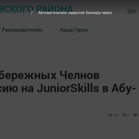
СКОГО РАЙОНА
16+
6
Автоматическое закрытие баннера через
Рекламодателям
Наши Герои
абережных Челнов
ю на JuniorSkills в Абу-
787
0