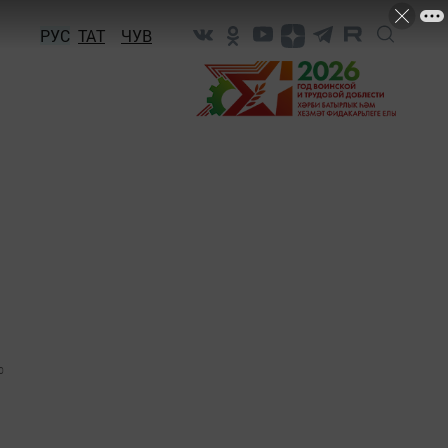
РУС
ТАТ
ЧУВ
0