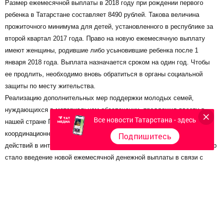
Размер ежемесячной выплаты в 2018 году при рождении первого
ребенка в Татарстане составляет 8490 рублей. Такова величина
прожиточного минимума для детей, установленного в республике за
второй квартал 2017 года. Право на новую ежемесячную выплату
имеют женщины, родившие либо усыновившие ребенка после 1
января 2018 года. Выплата назначается сроком на один год. Чтобы
ее продлить, необходимо вновь обратиться в органы социальной
защиты по месту жительства.
Реализацию дополнительных мер поддержки молодых семей,
нуждающихся в материальном обеспечении, предложил ввести в
Все новости Татарстана - здесь
нашей стране Президент РФ Владимир Путина на заседании
координационного совета по реализации Национальной стратегии
Подпишитесь
действий в интересах детей 28 ноября 2017 года. Одной из таких мер
стало введение новой ежемесячной денежной выплаты в связи с
рождением первого ребенка после 1 января 2018 года. Проект
Федерального закона «О ежемесячных выплатах семьям, имеющим
детей» был принят Госдумой РФ 21 декабря.
Демографическая политика - одна из стратегических инициатив
Владимира Путина. Глава государства неоднократно делал акцент