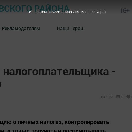
СКОГО РАЙОНА
16+
5
Автоматическое закрытие баннера через
Рекламодателям
Наши Герои
 налогоплательщика -
о
1333
0
цию о личных налогах, контролировать
м, а также получать и распечатывать