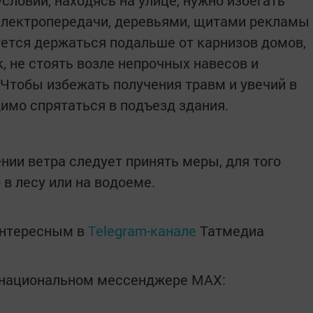
словий, находясь на улице, нужно избегать
электропередачи, деревьями, щитами рекламы
уется держаться подальше от карнизов домов,
, не стоять возле непрочных навесов и
 Чтобы избежать получения травм и увечий в
димо спрятаться в подъезд здания.
нии ветра следует принять меры, для того
в лесу или на водоеме.
интересным в
Telegram-канале
Татмедиа
в национальном мессенджере MАХ: