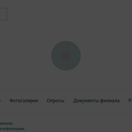
я
Фотогалереи
Опросы
Документы филиала
Р
аконом.
ме информации,