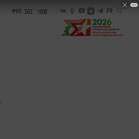
РУС
ТАТ
ЧУВ
0