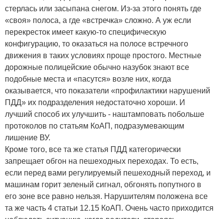
стерлась или засыпана снегом. Из-за этого понять где
«своя» полоса, а где «встречка» сложно. А уж если
перекресток имеет какую-то специфическую
конфигурацию, то оказаться на полосе встречного
движения в таких условиях проще простого. Местные
дорожные полицейские обычно назубок знают все
подобные места и «пасутся» возле них, когда
оказывается, что показатели «профилактики нарушений
ПДД» их подразделения недостаточно хороши. И
лучший способ их улучшить - наштамповать побольше
протоколов по статьям КоАП, подразумевающим
лишение ВУ.
Кроме того, все та же статья ПДД категорически
запрещает обгон на пешеходных переходах. То есть,
если перед вами регулируемый пешеходный переход, и
машинам горит зеленый сигнал, обгонять попутного в
его зоне все равно нельзя. Нарушителям положена все
та же часть 4 статьи 12.15 КоАП. Очень часто приходится