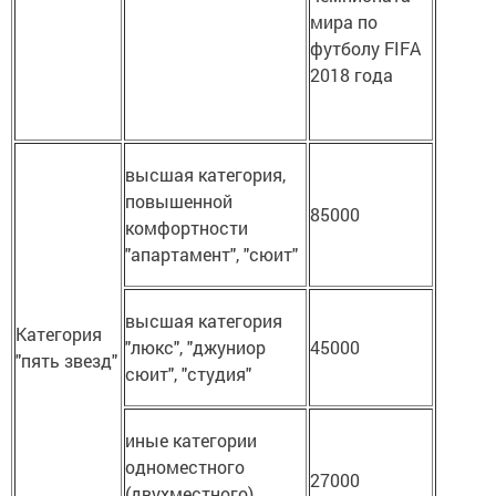
мира по
футболу FIFA
2018 года
высшая категория,
повышенной
85000
комфортности
"апартамент", "сюит"
высшая категория
Категория
"люкс", "джуниор
45000
"пять звезд"
сюит", "студия"
иные категории
одноместного
27000
(двухместного)