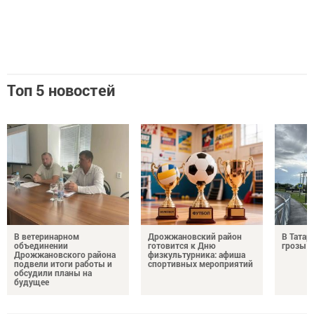
Топ 5 новостей
В ветеринарном
Дрожжановский район
В Татар
объединении
готовится к Дню
грозы и
Дрожжановского района
физкультурника: афиша
подвели итоги работы и
спортивных мероприятий
обсудили планы на
будущее