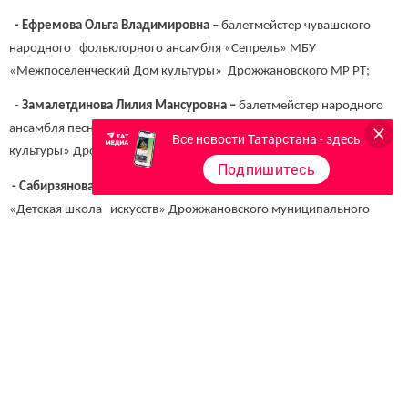
- Ефремова Ольга Владимировна
– балетмейстер чувашского
народного фольклорного ансамбля «Сепрель» МБУ
«Межпоселенческий Дом культуры» Дрожжановского МР РТ;
-
Замалетдинова Лилия Мансуровна –
балетмейстер народного
ансамбля песни и танца «Таң» МБУ «Межпоселенческий Дом
Все новости Татарстана - здесь
культуры» Дрожжановского МР РТ;
Подпишитесь
- Сабирзянова Ландыш Фиркатовна
– преподаватель МБУ ДО
«Детская школа искусств» Дрожжановского муниципального
района.
Следите за самым важным и интересным в
Telegram-канале
Татмедиа
Читайте новости Татарстана в