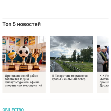
Топ 5 новостей
Дрожжановский район
В Татарстане ожидаются
XIX Рел
готовится к Дню
грозы и сильный ветер
«Мочале
физкультурника: афиша
прошли
спортивных мероприятий
Дрожжа
ОБЩЕСТВО