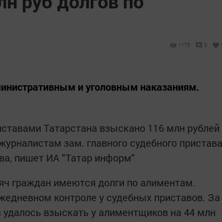
н руб долгов по
1170
0
инистративным и уголовным наказаниям.
ставами Татарстана взыскано 116​ млн рублей
журналистам зам. главного судебного пристав
ва, пишет ИА "Татар информ"
сяч граждан имеются долги по​ алиментам.
едневном контроле у​ судебных приставов.​ За​
удалось взыскать​ у алиментщиков на​ 44​ млн