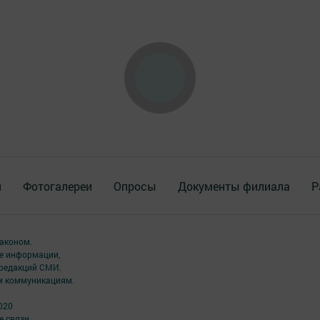
я
Фотогалереи
Опросы
Документы филиала
Р
аконом.
ме информации,
 редакций СМИ.
ым коммуникациям.
020
 связи,