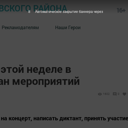
СКОГО РАЙОНА
16+
7
Автоматическое закрытие баннера через
Рекламодателям
Наши Герои
 этой неделе в
ан мероприятий
1602
0
а концерт, написать диктант, принять участи