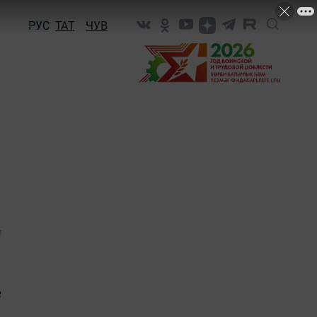
РУС
ТАТ
ЧУВ
1
е