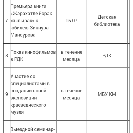
Премьера книги
«Жэрэхэтле йорэк
Детская
7
жылырак» к
15.07
библиотека
юбилею Зиннура
Мансурова
Показ кинофильмов
в течение
8
РДК
в РДК
месяца
Участие со
специалистами в
создании новой
в течение
9
МБУ КМ
экспозиции
месяца
краеведческого
музея
Выездной семинар-