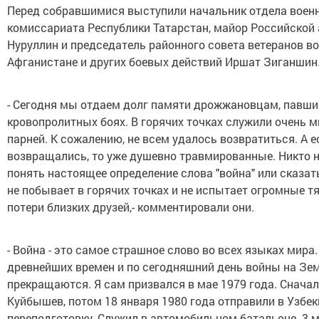
Перед собравшимися выступили начальник отдела воен
комиссариата Республики Татарстан, майор Российской
Нуруллин и председатель районного совета ветеранов в
Афганистане и других боевых действий Иршат Зиганшин
- Сегодня мы отдаем долг памяти дрожжановцам, павши
кровопролитных боях. В горячих точках служили очень м
парней. К сожалению, не всем удалось возвратиться. А е
возвращались, то уже душевно травмированные. Никто 
понять настоящее определение слова "война" или сказать
не побывает в горячих точках и не испытает огромные 
потери близких друзей,- комментировали они.
- Война - это самое страшное слово во всех языках мира
древнейших времен и по сегодняшний день войны на Зем
прекращаются. Я сам призвался в мае 1979 года. Сначал
Куйбышев, потом 18 января 1980 года отправили в Узбек
переподготовку. Служил в автомобильном батальоне. 3 