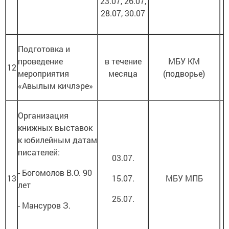
23.07, 26.07,
28.07, 30.07
Подготовка и
проведение
в течение
МБУ КМ
12
мероприятия
месяца
(подворье)
«Авылым кичлэре»
Организация
книжных выставок
к юбилейным датам
писателей:
03.07.
- Богомолов В.О. 90
13
15.07.
МБУ МПБ
лет
25.07.
- Мансуров З.