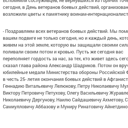
Вспомнили сослуживцев, не вернувшихся из горячих точе
сегодня, в День ветеранов боевых действий, организова
возложили цветы к памятнику воинам-интернационалис
- Поздравляем всех ветеранов боевых действий. Мы пом
вашем подвиге не только сегодня, но и каждый день, ко
живем на этой земле, которую вы защищали своими сил
поливали своим потом и кровью. Пусть же сегодня вас
переполняет гордость за нас, за тех, кто живет здесь сего
сказал глава района Александр Шадриков. Потом он вру
юбилейные медали Министерства обороны Российской 
в честь 25- летия окончания боевых действий в Афганис
Геннадию Витальевичу Лелюкову, Петру Николаевичу Мул
Виктору Петровичу Петухову, Олегу Васильевичу Журавле
Николаевичу Дергунову, Наилю Сайдашевичу Ахметову, 
Самиулловичу Аббазову и Муниру Ринатовичу Айнетдино