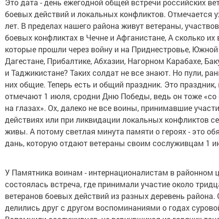
Это дата - день ежегодной общей встречи российских ве
боевых действий и локальных конфликтов. Отмечается у
лет. В пределах нашего района живут ветераны, участво
боевых конфликтах в Чечне и Афганистане, А сколько их 
которые прошли через войну и на Приднестровье, Южной
Дагестане, Прибалтике, Абхазии, Нагорном Карабахе, Бак
и Таджикистане? Таких солдат не все знают. Но пули, раны
них общие. Теперь есть и общий праздник. Это праздник,
отмечают 1 июля, сродни Дню Победы, ведь он тоже «со
на глазах». Ох, далеко не все воины, принимавшие участ
действиях или при ликвидации локальных конфликтов с
живы. А потому светлая минута памяти о героях - это об
дань, которую отдают ветераны своим сослуживцам 1 и
У Памятника воинам - интернационалистам в районном 
состоялась встреча, где принимали участие около тридц
ветеранов боевых действий из разных деревень района.
делились друг с другом воспоминаниями о годах сурово