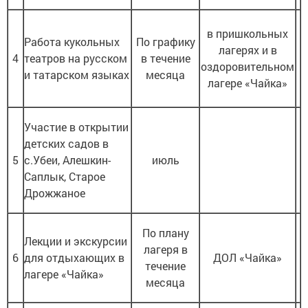
в пришкольных
Работа кукольных
По графику
лагерях и в
4
театров на русском
в течение
оздоровительном
и татарском языках
месяца
лагере «Чайка»
Участие в открытии
детских садов в
5
с.Убеи, Алешкин-
июль
Саплык, Старое
Дрожжаное
По плану
Лекции и экскурсии
лагеря в
6
для отдыхающих в
ДОЛ «Чайка»
течение
лагере «Чайка»
месяца