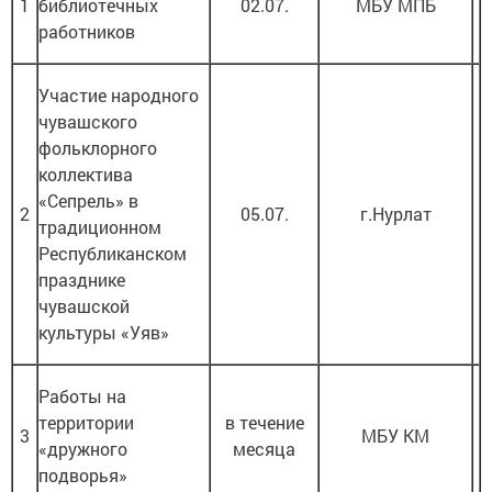
1
библиотечных
02.07.
МБУ МПБ
работников
Участие народного
чувашского
фольклорного
коллектива
«Сепрель» в
2
05.07.
г.Нурлат
традиционном
Республиканском
празднике
чувашской
культуры «Уяв»
Работы на
территории
в течение
3
МБУ КМ
«дружного
месяца
подворья»