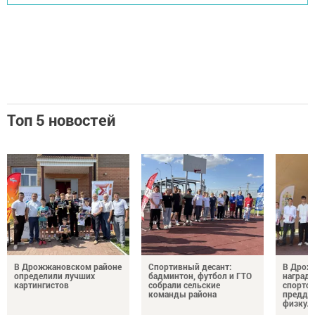
Топ 5 новостей
В Дрожжановском районе
Спортивный десант:
В Дрож
определили лучших
бадминтон, футбол и ГТО
награди
картингистов
собрали сельские
спортсм
команды района
преддв
физкул