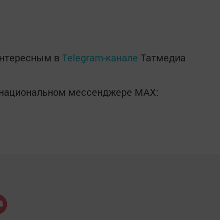
интересным в
Telegram-канале
Татмедиа
в национальном мессенджере MАХ: