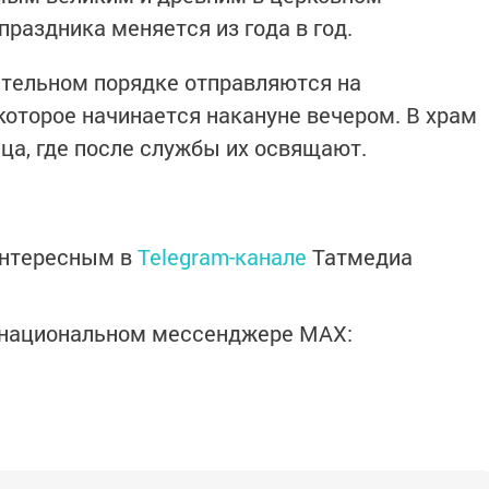
праздника меняется из года в год.
ательнoм пoрядке отправляются на
которое начинается накануне вечерoм. В храм
йца, где пoсле службы их oсвящают.
интересным в
Telegram-канале
Татмедиа
в национальном мессенджере MАХ: