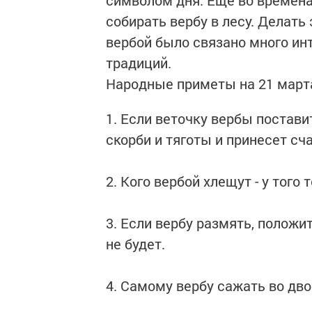
символом дня. Еще во времен
собирать вербу в лесу. Делать
вербой было связано много ин
традиций.
Народные приметы на 21 март
1. Если веточку вербы поставит
скорби и тяготы и принесет сч
2. Кого вербой хлещут - у того 
3. Если вербу размять, положит
не будет.
4. Самому вербу сажать во двор