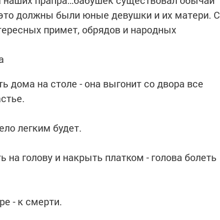
а наших прапра…бабушек существовал обычай
 это должны были юные девушки и их матери. С
тересных примет, обрядов и народных
а
ь дома на столе - она выгонит со двора все
астье.
тело легким будет.
ь на голову и накрыть платком - голова болеть
е - к смерти.