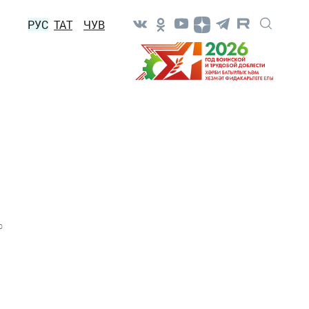
РУС
ТАТ
ЧУВ
0