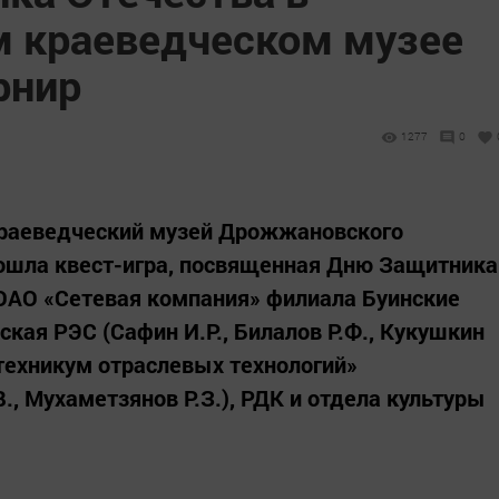
 краеведческом музее
рнир
1277
0
Краеведческий музей Дрожжановского
рошла квест-игра, посвященная Дню Защитника
АО «Сетевая компания» филиала Буинские
кая РЭС (Сафин И.Р., Билалов Р.Ф., Кукушкин
техникум отраслевых технологий»
В., Мухаметзянов Р.З.), РДК и отдела культуры