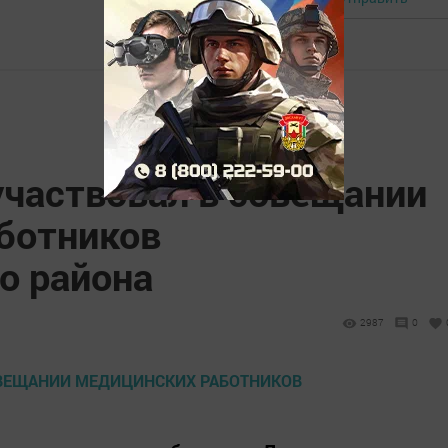
участвовал в совещании
ботников
о района
2987
0