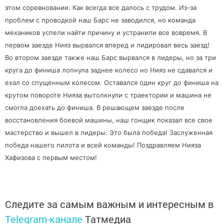
этом соревновании. Как всегда все далось с трудом. Из-за
проблем с проводкой наш Барс не заводился, но команда
механиков успели найти причину и устранили все вовремя. В
первом заезде Нияз вырвался вперед и лидировал весь заезд!
Во втором заезде также наш Барс вырвался в лидеры, но за три
круга до финиша лопнула заднее колесо но Нияз не сдавался и
ехал со спущенным колесом. Оставался один круг до финиша на
крутом повороте Нияза вытолкнули с траектории и машина не
смогла доехать до финиша. В решающем заезде после
восстановления боевой машины, наш гонщик показал все свое
мастерство и вышел в лидеры. Это была победа! Заслуженная
победа нашего пилота и всей команды! Поздравляем Нияза
Хафизова с первым местом!
Следите за самым важным и интересным в
Telegram-канале
Татмедиа