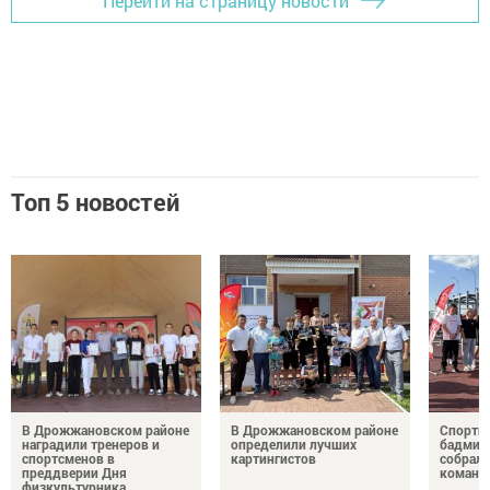
Перейти на страницу новости
Топ 5 новостей
В Дрожжановском районе
В Дрожжановском районе
Спортив
наградили тренеров и
определили лучших
бадминт
спортсменов в
картингистов
собрали
преддверии Дня
команд
физкультурника