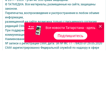
© ТАТМЕДИА. Все материалы, размещенные на сайте, защищены
законом.
Перепечатка, воспроизведение и распространение в любом объеме
информации,
размещенной на сайте, возможна только с письменного согласия
редакций СМИ.
Все новости Татарстана - здесь
При поддержке Республиканского агентства по печати и массовым
коммуникациям.
Подпишитесь
Наименование СМИ: Туган як
№ записи о регистрации СМИ, дата: Эл № ФС 77 - 78420 от 29.05.2020
СМИ зарегистрированно Федеральной службой по надзору в сфере
связи,
информационных технологий и массовых коммуникаций
ФИО главного редактора: Фаизова Гулия Вакифовна
Адрес редакции: 422470, Российская Федерация, Республика
Татарстан, Дрожжановский район, село Старое Дрожжаное улица
А.Абязова, д.5
Телефон редакции: Тел.: 8 (843-75) 2-26-42 Факс: 8 (843-75) 2-23-43
Для сообщений о фактах коррупции электронная почта редакции:
tuganyak@bk.ru
Учредитель СМИ: АО «ТАТМЕДИА»
Антикоррупционная политика
АО «ТАТМЕДИА» использует «cookie»
для персонализации сервисов и