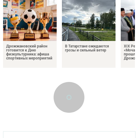
Дрожжановский район
В Татарстане ожидаются
XIX Рел
готовится к Дню
грозы и сильный ветер
«Мочале
физкультурника: афиша
прошли
спортивных мероприятий
Дрожжа