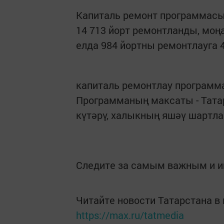
Капиталь ремонт программасы
14 713 йорт ремонтланды, моңа
елда 984 йортны ремонтлауга 
капиталь ремонтлау програм
Программаның максаты - Тата
күтәрү, халыкның яшәү шартл
Следите за самым важным и 
Читайте новости Татарстана 
https://max.ru/tatmedia