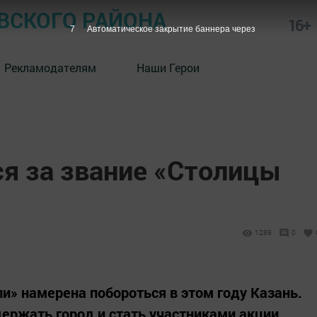
СКОГО РАЙОНА
16+
6
Автоматическое закрытие баннера через
Рекламодателям
Наши Герои
ся за звание «Столицы
1289
0
и» намерена побороться в этом году Казань.
ержать город и стать участниками акции,