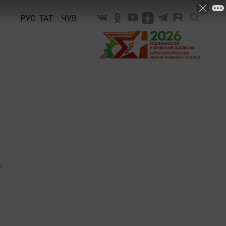
РУС
ТАТ
ЧУВ
0