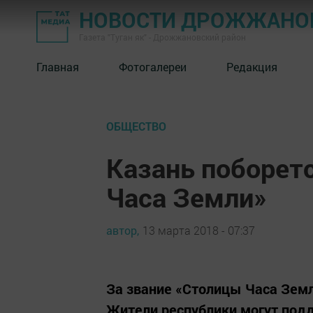
НОВОСТИ ДРОЖЖАНОВ
Газета "Туган як" - Дрожжановский район
Главная
Фотогалереи
Редакция
ОБЩЕСТВО
Казань поборет
Часа Земли»
автор,
13 марта 2018 - 07:37
За звание «Столицы Часа Земл
Жители республики могут подд