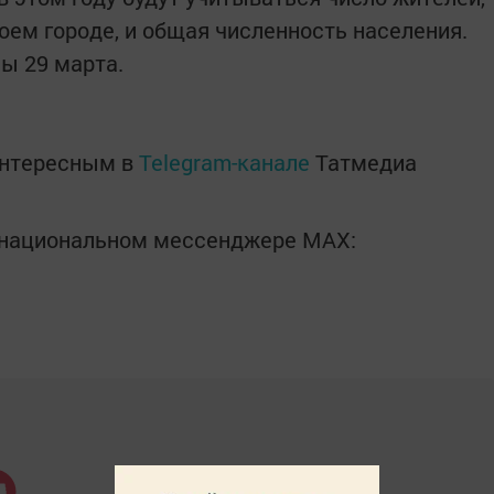
оем городе, и общая численность населения.
ы 29 марта.
интересным в
Telegram-канале
Татмедиа
в национальном мессенджере MАХ: