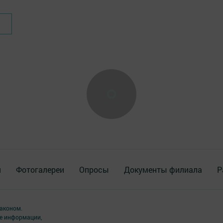
я
Фотогалереи
Опросы
Документы филиала
Р
аконом.
ме информации,