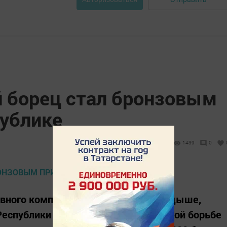
 борец стал бронзовым
публике
1439
0
тивного комплекса «Дружба» в Мамадыше,
еспублики Татарстан по национальной борьбе