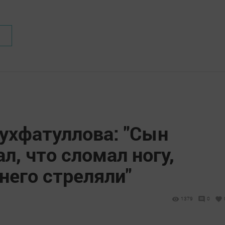
ухфатуллова: "Сын
л, что сломал ногу,
 него стреляли"
1379
0