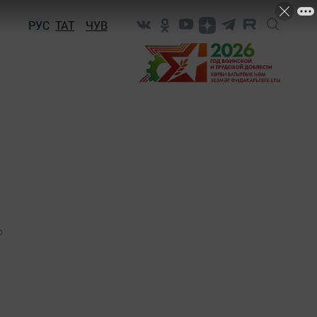
РУС
ТАТ
ЧУВ
0