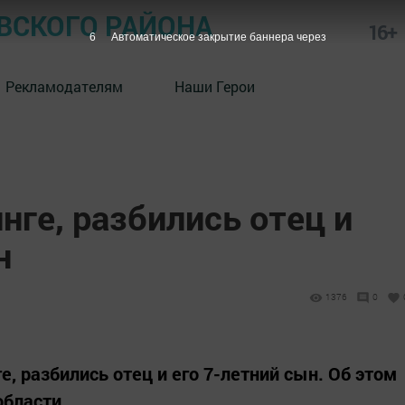
СКОГО РАЙОНА
16+
5
Автоматическое закрытие баннера через
Рекламодателям
Наши Герои
нге, разбились отец и
н
1376
0
е, разбились отец и его 7-летний сын. Об этом
бласти.