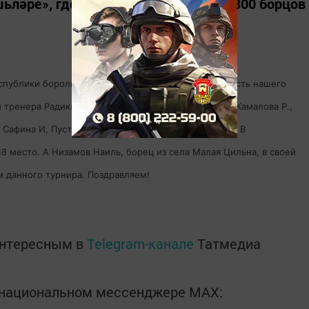
ьләре», где приняли участие более 300 борцов
спублики боролись в девяти весовых категориях. Честь нашего
тренера Радика Низамова в составе Чукмарева Н., Камалова Р.,
 Сафина И, Пустынина А., Миначева И., Сатдинова А. В
 место. А Низамов Наиль, борец из села Малая Цильна, в своей
м данного турнира. Поздравляем!
интересным в
Telegram-канале
Татмедиа
в национальном мессенджере MАХ: