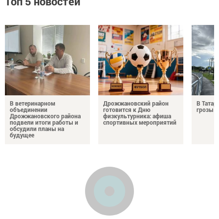
Топ 5 новостей
В ветеринарном
Дрожжановский район
В Татар
объединении
готовится к Дню
грозы и
Дрожжановского района
физкультурника: афиша
подвели итоги работы и
спортивных мероприятий
обсудили планы на
будущее