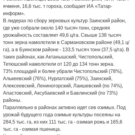
ячменя, 16,6 тыс. т гороха, сообщает ИА «Татар-
информ».
В лидерах по сбору зерновых культур Заинский район,
где уже собрали около 140 тысяч тонн, средняя
урожайность составляет 49,6 ц/га. Свыше 138 тысяч
тонн зерна намолотили в Сармановском районе (49,1 ц/
га), а в Буинском районе - 133,5 тысяч тонн (37,5 ц/га). В
таких районах, как Актанышский, Чистопольский,
Тетюшский намолотили от 120 до 134 тонн зерна.
73% площадей и более убрали Чистопольский (78%),
Алькеевский (76%), Нурлатский (75%), Заинский,
Алексеевский, Лениногорский, Лаишевский (по 74%),
Апастовский, Аксубаевский и Бавлинский (по 73%)
районы.
Параллельно в районах активно идет сев озимых. Под
урожай будущего года озимые культуры посеяны на
284,5 тыс. га, из них 111 тыс. га - озимая рожь и 165,6
тыс. га - озимая пшеница.