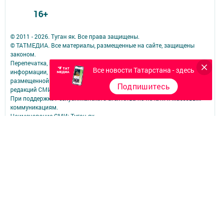
16+
© 2011 - 2026. Туган як. Все права защищены.
© ТАТМЕДИА. Все материалы, размещенные на сайте, защищены
законом.
Перепечатка, воспроизведение и распространение в любом объеме
Все новости Татарстана - здесь
информации,
размещенной на сайте, возможна только с письменного согласия
Подпишитесь
редакций СМИ.
При поддержке Республиканского агентства по печати и массовым
коммуникациям.
Наименование СМИ: Туган як
№ записи о регистрации СМИ, дата: Эл № ФС 77 - 78420 от 29.05.2020
СМИ зарегистрированно Федеральной службой по надзору в сфере
связи,
информационных технологий и массовых коммуникаций
ФИО главного редактора: Фаизова Гулия Вакифовна
Адрес редакции: 422470, Российская Федерация, Республика
Татарстан, Дрожжановский район, село Старое Дрожжаное улица
А.Абязова, д.5
Телефон редакции: Тел.: 8 (843-75) 2-26-42 Факс: 8 (843-75) 2-23-43
Для сообщений о фактах коррупции электронная почта редакции:
tuganyak@bk.ru