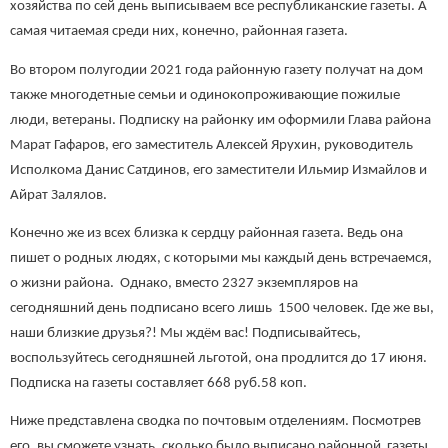
хозяйства по сей день выписываем все республиканские газеты. А
самая читаемая среди них, конечно, районная газета.
Во втором полугодии 2021 года районную газету получат на дом
также многодетные семьи и одинокопроживающие пожилые
люди, ветераны. Подписку на районку им оформили Глава района
Марат Гафаров, его заместитель Алексей Ярухин, руководитель
Исполкома Данис Сатдинов, его заместители Ильмир Измайлов и
Айрат Залялов.
Конечно же из всех близка к сердцу районная газета. Ведь она
пишет о родных людях, с которыми мы каждый день встречаемся,
о жизни района. Однако, вместо 2327 экземпляров на
сегодняшний день подписано всего лишь 1500 человек. Где же вы,
наши близкие друзья?! Мы ждём вас! Подписывайтесь,
воспользуйтесь сегодняшней льготой, она продлится до 17 июня.
Подписка на газеты составляет 668 руб.58 коп.
Ниже представлена сводка по почтовым отделениям. Посмотрев
его, вы сможете узнать, сколько было выписано районной газеты