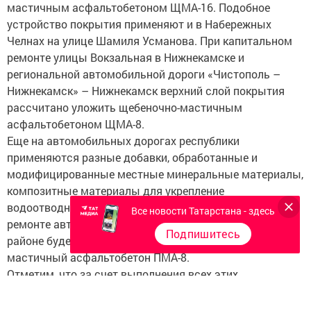
мастичным асфальтобетоном ЩМА-16. Подобное
устройство покрытия применяют и в Набережных
Челнах на улице Шамиля Усманова. При капитальном
ремонте улицы Вокзальная в Нижнекамске и
региональной автомобильной дороги «Чистополь –
Нижнекамск» – Нижнекамск верхний слой покрытия
рассчитано уложить щебеночно-мастичным
асфальтобетоном ЩМА-8.
Еще на автомобильных дорогах республики
применяются разные добавки, обработанные и
модифицированные местные минеральные материалы,
композитные материалы для укрепление
водоотводных канав. Например, при капитальном
Все новости Татарстана - здесь
ремонте автодороги Шушмабаш – Сердебаш в Арском
Подпишитесь
районе будет использован изностойкий пористо-
мастичный асфальтобетон ПМА-8.
Отметим, что за счет выполнения всех этих
мероприятий планируется достигнуть сокращения
затрат труда, повышения долговечности дорожных