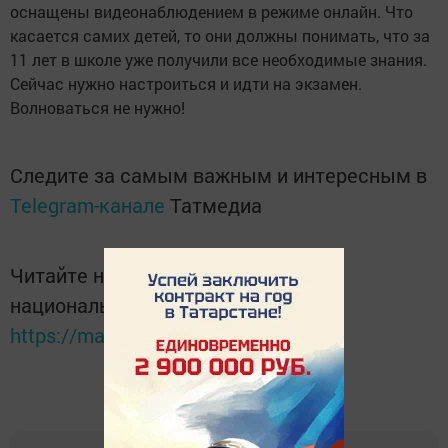
оснащены видеонаблюдением в режиме онлайн. Что
касается самих детей, то они должны понимать, что за
11 лет в школе уже получили все необходимые знания.
Сейчас нужно настроиться и идти на экзамен.
Волноваться не нужно!
Следите за самым важным и интересным в
Telegram-канале
Татмедиа
Читайте новости Татарстана в
национальном мессенджере MАХ:
https://max.ru/tatmedia