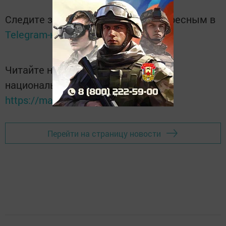
Следите за самым важным и интересным в
Telegram-канале
Татмедиа
Читайте новости Татарстана в
национальном мессенджере MАХ:
https://max.ru/tatmedia
Перейти на страницу новости