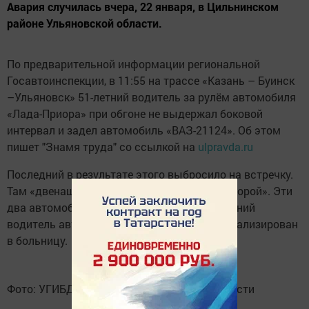
Авария случилась вчера, 22 января, в Цильнинском
районе Ульяновской области.
По предварительной информации региональной
Госавтоинспекции, в 11:55 на трассе «Казань – Буинск
–Ульяновск» 51-летний водитель за рулём автомобиля
«Лада-Приора» при обгоне не выдержал боковой
интервал и задел автомобиль «ВАЗ-21124». Об этом
пишет "Знамя труда" со ссылкой на
ulpravda.ru
Последний в результате этого выбросило на встречку.
Там «двенашка» столкнулась с другой «Приорой». Эти
два автомобиля оказались в кювете. 48-летний
водитель автомобиля «ВАЗ –21124» госпитализирован
в больницу.
Фото: УГИБДД России по Ульяновской области