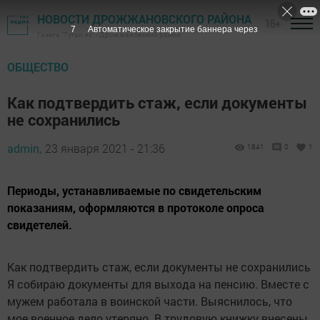
НОВОСТИ ДРОЖЖАНОВСКОГО РАЙОНА
16+
6
Автоматическое закрытие баннера через
Газета "Туган як" - Дрожжановский район
ОБЩЕСТВО
Как подтвердить стаж, если документы
не сохранились
admin,
23 января 2021 - 21:36
1841
0
1
Периоды, устанавливаемые по свидетельским
показаниям, оформляются в протоколе опроса
свидетелей.
Как подтвердить стаж, если документы не сохранились
Я собираю документы для выхода на пенсию. Вместе с
мужем работала в воинской части. Выяснилось, что
мое военное дело утеряно. В трудовую книжку внесены