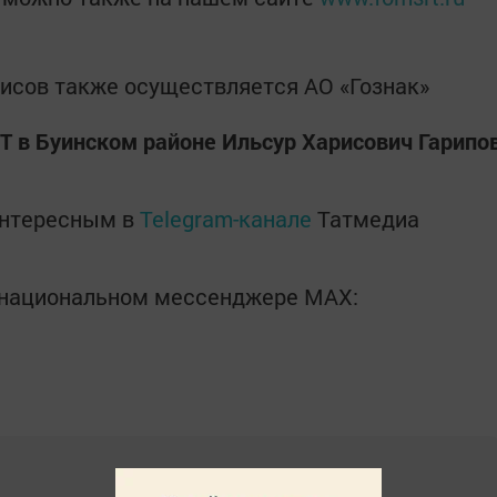
исов также осуществляется АО «Гознак»
 в Буинском районе Ильсур Харисович Гарипо
интересным в
Telegram-канале
Татмедиа
в национальном мессенджере MАХ: