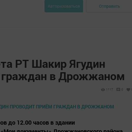
Отправить
Авторизоваться
ета РТ Шакир Ягудин
м граждан в Дрожжаном
1117
0
сов до 12.00 часов в здании
а «Мои документы» Дрожжановского района