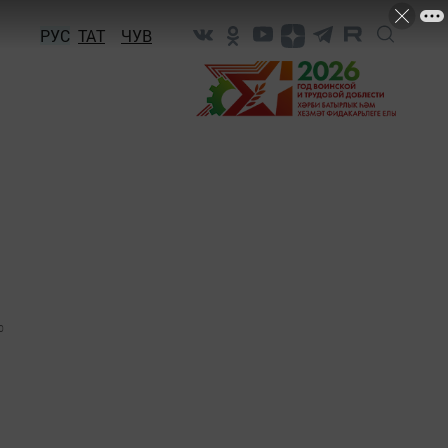
РУС
ТАТ
ЧУВ
0