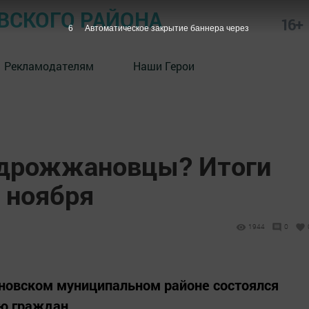
СКОГО РАЙОНА
16+
5
Автоматическое закрытие баннера через
Рекламодателям
Наши Герои
 дрожжановцы? Итоги
 ноября
1944
0
ановском муниципальном районе состоялся
ю граждан.