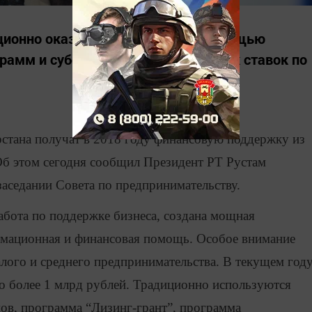
ионно оказывается бизнесу с помощью
рамм и субсидирования процентных ставок по
стана получат в 2018 году финансовую поддержку из
Об этом сегодня сообщил Президент РТ Рустам
аседании Совета по предпринимательству.
работа по поддержке бизнеса, создана мощная
рмационная и финансовая помощь. Особое внимание
лого и среднего предпринимательства. В текущем год
о более 1 млрд рублей. Традиционно используются
ов, программа “Лизинг-грант”, программа