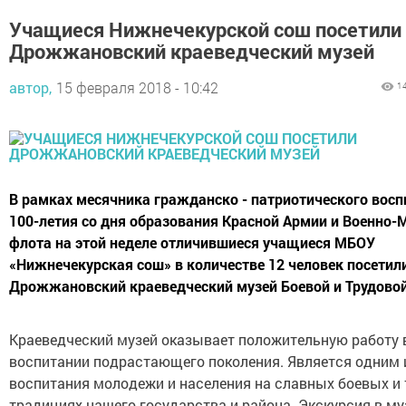
Учащиеся Нижнечекурской сош посетили
Дрожжановский краеведческий музей
автор,
15 февраля 2018 - 10:42
1
В рамках месячника гражданско - патриотического восп
100-летия со дня образования Красной Армии и Военно-
флота на этой неделе отличившиеся учащиеся МБОУ
«Нижнечекурская сош» в количестве 12 человек посетил
Дрожжановский краеведческий музей Боевой и Трудовой
Краеведческий музей оказывает положительную работу 
воспитании подрастающего поколения. Является одним 
воспитания молодежи и населения на славных боевых и
традициях нашего государства и района. Экскурсия в му