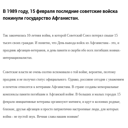
В 1989 году, 15 февраля последние советские войска
покинули государство Афганистан.
Так закончилась 10-летняя война, в которой Советский Союз потерял свыше 15
тысяч своих граждан. И понятно, что День вывода войск из Афганистана - это, и
праздник афганцев-ветеранов, и день памяти и скорби обо всех погибших воинах-
интернационалистах.
Советские власти не очень охотно вспоминали о той войне, вероятно, поэтому
праздник и не получил статус официального. Однако, россияне сегодня с уважением
и почетом относятся к ветеранам Афганистана. В стране созданы мемориальные
комплексы памяти погибшим в Афганской войне. В больших и малых городах 15
февраля инициативные ветераны организуют митинги, и идут в колоннах родные,
близкие, друзья афганцев и просто патриотично настроенные люди, для которых
война - не пустой звук. Вечная слава нашим воинам!