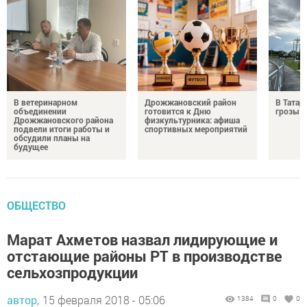
В ветеринарном
Дрожжановский район
В Татар
объединении
готовится к Дню
грозы и
Дрожжановского района
физкультурника: афиша
подвели итоги работы и
спортивных мероприятий
обсудили планы на
будущее
ОБЩЕСТВО
Марат Ахметов назвал лидирующие и
отстающие районы РТ в производстве
сельхозпродукции
автор,
15 февраля 2018 - 05:06
1384
0
0