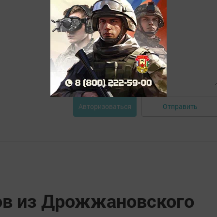
Отправить
Авторизоваться
в из Дрожжановского