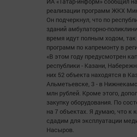
ИА «Татар-информ» сообщил на
реализации программ ЖКХ Мин
Он подчеркнул, что по респуб
зданий амбулаторно-поликлин
время идут полным ходом, так 
программ по капремонту в рег
«В этом году предусмотрен ка
республики - Казани, Набереж
них 52 объекта находятся в Каз
Альметьевске, 3 - в Нижнекам
млн рублей. Кроме этого, допо
закупку оборудования. По со
на 7 объектах. Я думаю, что к
сдадим для эксплуатации меди
Насыров.