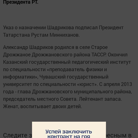
Президента РТ.
Указ о назначении Шадрикова подписал Президент
Татарстана Рустам Минниханов.
Александр Шадриков родился в селе Старое
Дрожжаное Дрожжановского района ТАССР. Окончил
Казанский государственный педагогический институт
по специальности «преподаватель физики и
информатики», Чувашский государственный
университет по специальности «юрист». С апреля 2013
года - глава Дрожжановского муниципального района,
председатель местного Совета. Лейтенант запаса.
Женат, воспитывает двоих детей.
Следите за самым важным и интересным в