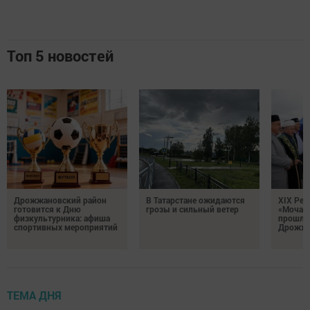
Топ 5 новостей
Дрожжановский район
В Татарстане ожидаются
XIX Рел
готовится к Дню
грозы и сильный ветер
«Мочале
физкультурника: афиша
прошли
спортивных мероприятий
Дрожжа
ТЕМА ДНЯ