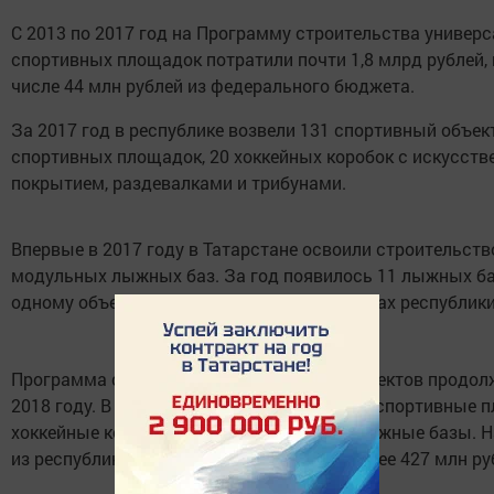
С 2013 по 2017 год на Программу строительства универ
спортивных площадок потратили почти 1,8 млрд рублей, 
числе 44 млн рублей из федерального бюджета.
За 2017 год в республике возвели 131 спортивный объект
спортивных площадок, 20 хоккейных коробок с искусст
покрытием, раздевалками и трибунами.
Впервые в 2017 году в Татарстане освоили строительств
модульных лыжных баз. За год появилось 11 лыжных баз
одному объекту в 11 муниципальных районах республики
Программа строительства спортивных объектов продол
2018 году. В планах 113 объектов, включая спортивные 
хоккейные коробки и блочно-модульные лыжные базы. Н
из республиканского бюджета выделят более 427 млн ру