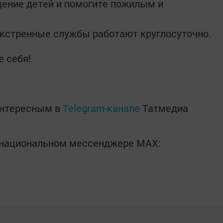
ение детей и помогите пожилым и
экстренные службы работают круглосуточно.
е себя!
интересным в
Telegram-канале
Татмедиа
в национальном мессенджере MАХ: