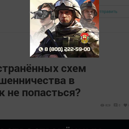
Отправить
Авторизоваться
странённых схем
шенничества в
к не попасться?
829
0