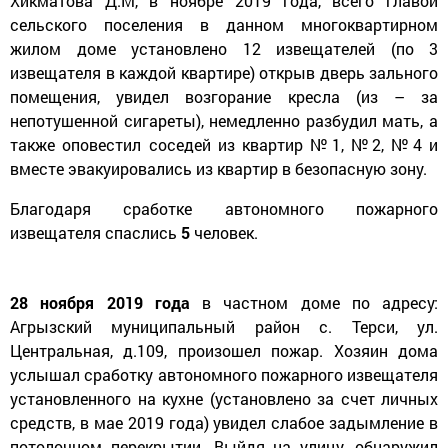
Хикматова Д.М, в ноябре 2019 года, всего главой
сельского поселения в данном многоквартирном
жилом доме установлено 12 извещателей (по 3
извещателя в каждой квартире) открыв дверь зального
помещения, увидел возгорание кресла (из – за
непотушенной сигареты), немедленно разбудил мать, а
также оповестил соседей из квартир №1, №2, №4 и
вместе эвакуировались из квартир в безопасную зону.
Благодаря сработке автономного пожарного
извещателя спаслись
5
человек.
28 ноября 2019 года
в частном доме по адресу:
Агрызский муниципальный район с. Терси, ул.
Центральная, д.109, произошел пожар. Хозяин дома
услышал сработку автономного пожарного извещателя
установленного на кухне (установлено за счет личных
средств, в мае 2019 года) увидел слабое задымление в
потолочном перекрытии. Выйдя на улицу, обнаружил