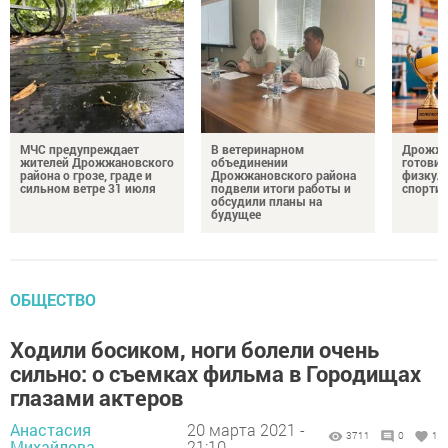
МЧС предупреждает
В ветеринарном
Дрожжа
жителей Дрожжановского
объединении
готовит
района о грозе, граде и
Дрожжановского района
физкул
сильном ветре 31 июля
подвели итоги работы и
спорти
обсудили планы на
будущее
ОБЩЕСТВО
Ходили босиком, ноги болели очень
сильно: о съемках фильма в Городищах
глазами актеров
Анастасия
20 марта 2021 -
3711
0
1
Михайлова,
21:10