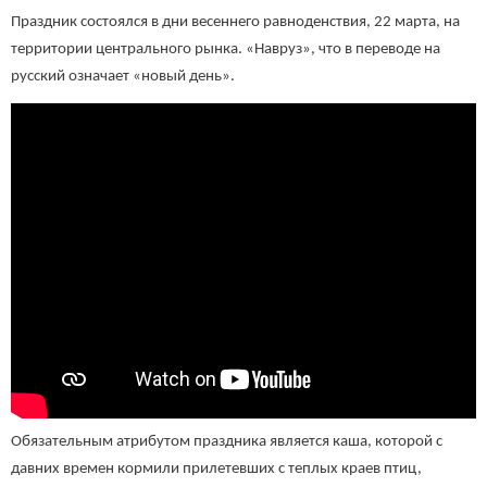
Праздник состоялся в дни весеннего равноденствия, 22 марта, на
территории центрального рынка. «Навруз», что в переводе на
русский означает «новый день».
Обязательным атрибутом праздника является каша, которой с
давних времен кормили прилетевших с теплых краев птиц,