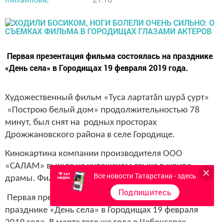
Первая презентация фильма состоялась на празднике
«День села» в Городищах 19 февраля 2019 года.
Художественный фильм «Туса лартатăп шурă çурт»
«Построю белый дом» продолжительностью 78
минут, был снят на родных просторах
Дрожжановского района в селе Городище.
Кинокартина компании производителя ООО
«САЛАМ» вышла на чувашском языке в жанре
Все новости Татарстана - здесь
драмы. Фильм сняли за летний период 2018 года.
Подпишитесь
Первая презентация фильма состоялась на
празднике «День села» в Городищах 19 февраля