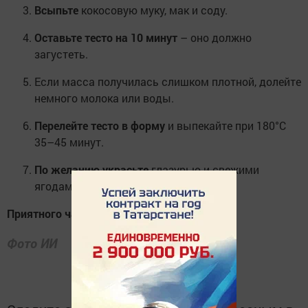
Всыпьте
кокосовую муку, мак и соду.
Оставьте тесто на 10 минут
– оно должно
загустеть.
Если масса получилась слишком плотной, долейте
немного молока или воды.
Перелейте тесто в форму
и выпекайте при 180°C
35–45 минут.
По желанию украсьте
глазурью и свежими
ягодами.
Приятного чаепития!
Фото ИИ