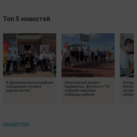
Топ 5 новостей
В Дрожжановском районе
Спортивный десант:
Ветера
определили лучших
бадминтон, футбол и ГТО
бесплат
картингистов
собрали сельские
профес
команды района
киберб
ОБЩЕСТВО