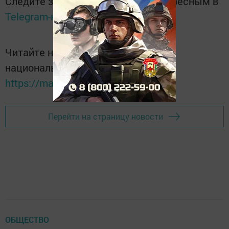
Следите за самым важным и интересным в
Telegram-канале
Татмедиа
Читайте новости Татарстана в
национальном мессенджере MАХ:
https://max.ru/tatmedia
Перейти на страницу новости
ОБЩЕСТВО