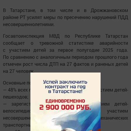
В Татарстане, в том числе и в Дрожжановском
районе РТ усилят меры по пресечению нарушений ПДД
несовершеннолетними.
Госавтоинспекция МВД по Республике Татарстан
сообщает о тревожной статистике аварийности
с участием детей за первое полугодие 2025 года.
По сравнению с аналогичным периодом прошлого года
отмечен рост числа ДТП на 27 фактов и раненых детей
на 27 человек.
Основные показатели аварийности:
— 48% всех происшествий произошли с участием детей-
пешеходов;
— зарегистрировано 30 ДТП с участием детей-
велосипедистов и 11 ДТП с участием
несовершеннолетних водителей механических
транспортных средств;