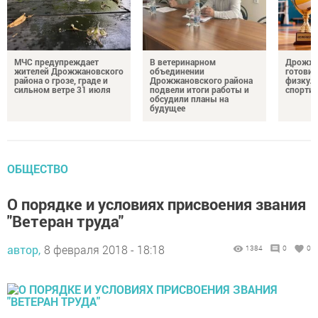
МЧС предупреждает
В ветеринарном
Дрожжа
жителей Дрожжановского
объединении
готовит
района о грозе, граде и
Дрожжановского района
физкул
сильном ветре 31 июля
подвели итоги работы и
спорти
обсудили планы на
будущее
ОБЩЕСТВО
О порядке и условиях присвоения звания
"Ветеран труда"
автор,
8 февраля 2018 - 18:18
1384
0
0