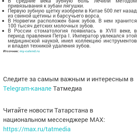
В средние века зубную боль лечили методом
привязывания к зубам лягушки.
Первую зубную щетку изобрели в Китае 500 лет назад
из свиной щетины и барсучьего ворса.
В Норвегии расположен банк зубов. В нем хранится
100 тысяч детских молочных зубов.
В России стоматология появилась в XVIII веке, в
период правления Петра I. Император увлекался этой
медицинской наукой, имел коллекцию инструментов
и владел техникой удаления зубов.
Итсочник:
my-calend.ru
Следите за самым важным и интересным в
Telegram-канале
Татмедиа
Читайте новости Татарстана в
национальном мессенджере MАХ:
https://max.ru/tatmedia