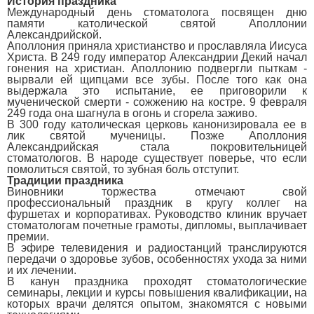
История праздника
Международный день стоматолога посвящен дню
памяти католической святой Аполлонии
Александрийской.
Аполлония приняла христианство и прославляла Иисуса
Христа. В 249 году император Александрии Декий начал
гонения на христиан. Аполлонию подвергли пыткам -
вырвали ей щипцами все зубы. После того как она
выдержала это испытание, ее приговорили к
мученической смерти - сожжению на костре. 9 февраля
249 года она шагнула в огонь и сгорела заживо.
В 300 году католическая церковь канонизировала ее в
лик святой мученицы. Позже Аполлония
Александрийская стала покровительницей
стоматологов. В народе существует поверье, что если
помолиться святой, то зубная боль отступит.
Традиции праздника
Виновники торжества отмечают свой
профессиональный праздник в кругу коллег на
фуршетах и корпоративах. Руководство клиник вручает
стоматологам почетные грамоты, дипломы, выплачивает
премии.
В эфире телевидения и радиостанций транслируются
передачи о здоровье зубов, особенностях ухода за ними
и их лечении.
В канун праздника проходят стоматологические
семинары, лекции и курсы повышения квалификации, на
которых врачи делятся опытом, знакомятся с новыми