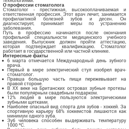
технологиями.
О профессии стоматолога
Стоматолог - престижная, высокооплачиваемая и
ответственная профессия. Этот врач лечит, занимается
профилактикой болезней зубов и десен. Он
диагностирует, принимает меры по устранению
заболевания.
Путь в профессию начинается после окончания
профильной специальности медицинского учебного
заведения. Выпускник должен пройти аттестацию,
которая подтверждает квалификацию. Стоматолог
работает в государственной или частной клинике.
Интересные факты
6 марта отмечается Международный день зубного
врача.
Первый в мире электрический стул изобрел врач-
стоматолог.
Правша большую часть пищи пережевывает на
правой стороне.
В XX веке на Британских островах зубные протезы
были популярным свадебным подарком.
12% людей в мире пользуются электрическими
зубными щетками.
Наиболее опасный вид спорта для зубов - хоккей. За
спортивную карьеру 68% хоккеистов лишаются как
минимум одного зуба.
Зуб человека способен выдерживать температуру
1000 ºС.