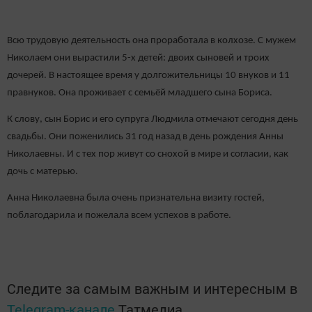
Всю трудовую деятельность она проработала в колхозе. С мужем
Николаем они вырастили 5-х детей: двоих сыновей и троих
дочерей. В настоящее время у долгожительницы 10 внуков и 11
правнуков. Она проживает с семьёй младшего сына Бориса.
К слову, сын Борис и его супруга Людмила отмечают сегодня день
свадьбы. Они поженились 31 год назад в день рождения Анны
Николаевны. И с тех пор живут со снохой в мире и согласии, как
дочь с матерью.
Анна Николаевна была очень признательна визиту гостей,
поблагодарила и пожелала всем успехов в работе.
Следите за самым важным и интересным в
Telegram-канале
Татмедиа