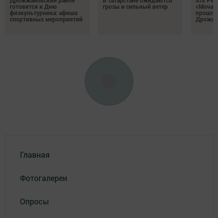
готовится к Дню
грозы и сильный ветер
«Мочале
физкультурника: афиша
прошли
спортивных мероприятий
Дрожжа
Главная
Фотогалереи
Опросы