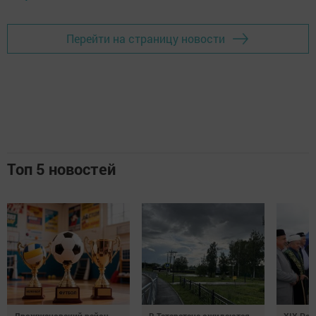
Перейти на страницу новости
Топ 5 новостей
Дрожжановский район
В Татарстане ожидаются
XIX Рел