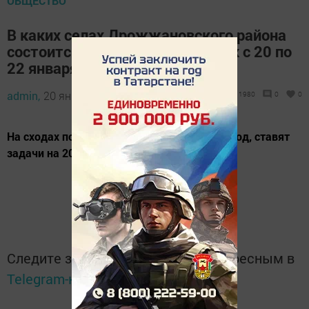
ОБЩЕСТВО
В каких селах Дрожжановского района
состоится сход граждан: график с 20 по
22 января
admin,
20 января 2021 - 13:33
1980
0
0
На сходах подводят итоги работы за 2020 год, ставят
задачи на 2021 год.
Следите за самым важным и интересным в
Telegram-канале
Татмедиа