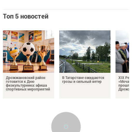
Топ 5 новостей
Дрожжановский район
В Татарстане ожидаются
XIX Рел
готовится к Дню
грозы и сильный ветер
«Мочале
физкультурника: афиша
прошли
спортивных мероприятий
Дрожжа