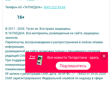
Телефон АО «ТАТМЕДИА»:
(843) 222 09 84
16+
© 2011 - 2026. Туган як. Все права защищены.
© ТАТМЕДИА. Все материалы, размещенные на сайте, защищены
законом.
Перепечатка, воспроизведение и распространение в любом объеме
информации,
размещенной на сайте, возможна только с письменного согласия
редакций СМИ.
Все новости Татарстана - здесь
При поддержке Республиканского агентства по печати и массовым
коммуникациям.
Подпишитесь
Наименование СМИ: Туган як
№ записи о регистрации СМИ, дата: Эл № ФС 77 - 78420 от 29.05.2020
СМИ зарегистрированно Федеральной службой по надзору в сфере
связи,
информационных технологий и массовых коммуникаций
ФИО главного редактора: Фаизова Гулия Вакифовна
Адрес редакции: 422470, Российская Федерация, Республика
Татарстан, Дрожжановский район, село Старое Дрожжаное улица
А.Абязова, д.5
Телефон редакции: Тел.: 8 (843-75) 2-26-42 Факс: 8 (843-75) 2-23-43