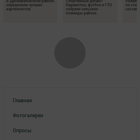
В Дрожжановском районе
Спортивный десант:
Размер 
определили лучших
бадминтон, футбол и ГТО
по стар
картингистов
собрали сельские
состави
команды района
Главная
Фотогалереи
Опросы