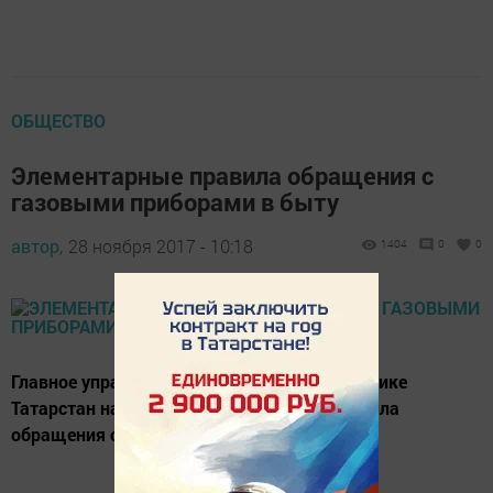
ОБЩЕСТВО
Элементарные правила обращения с
газовыми приборами в быту
автор,
28 ноября 2017 - 10:18
1404
0
0
Главное управление МЧС России по Республике
Татарстан напоминает элементарные правила
обращения с газовыми приборами в быту.