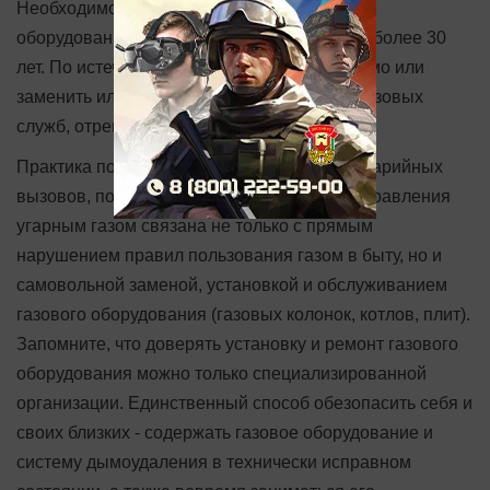
Необходимо помнить и о том, что газовое
оборудование имеет свой срок службы - не более 30
лет. По истечении этого срока его необходимо или
заменить или, по решению специалистов газовых
служб, отремонтировать.
Практика показывает, что большая часть аварийных
вызовов, пожаров и несчастных случаев отравления
угарным газом связана не только с прямым
нарушением правил пользования газом в быту, но и
самовольной заменой, установкой и обслуживанием
газового оборудования (газовых колонок, котлов, плит).
Запомните, что доверять установку и ремонт газового
оборудования можно только специализированной
организации. Единственный способ обезопасить себя и
своих близких - содержать газовое оборудование и
систему дымоудаления в технически исправном