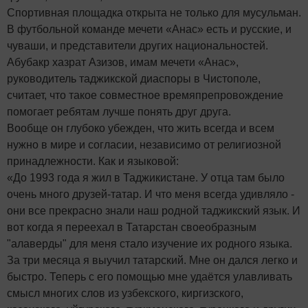
Спортивная площадка открыта не только для мусульман.
В футбольной команде мечети «Анас» есть и русские, и
чуваши, и представители других национальностей.
Абубакр хазрат Азизов, имам мечети «Анас»,
руководитель таджикской диаспоры в Чистополе,
считает, что такое совместное времяпрепровождение
помогает ребятам лучше понять друг друга.
Вообще он глубоко убежден, что жить всегда и всем
нужно в мире и согласии, независимо от религиозной
принадлежности. Как и языковой:
«До 1993 года я жил в Таджикистане. У отца там было
очень много друзей-татар. И что меня всегда удивляло -
они все прекрасно знали наш родной таджикский язык. И
вот когда я переехал в Татарстан своеобразным
"алаверды" для меня стало изучение их родного языка.
За три месяца я выучил татарский. Мне он дался легко и
быстро. Теперь с его помощью мне удаётся улавливать
смысл многих слов из узбекского, киргизского,