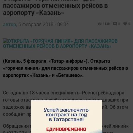
пассажиров отмененных рейсов в
аэропорту «Казань»
автор,
5 февраля 2018 - 09:34
1336
0
0
(Казань, 5 февраля, «Татар-информ»). Открыта
«горячая линия» для пассажиров отмененных рейсов в
аэропортах «Казань» и «Бегишево».
Сегодня до 18 часов специалисты Роспотребнадзора
готовы ответить на любые вопросы пострадавших при
задержке авиарейсов из-за погодных условий. Об этом
сообщает пресс-служба надзорного органа.
Обращения принимаются по телефону «горячей линии»:
8 (917) 224- 87-94. Кроме того, потребители могут