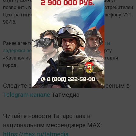
позвонить в консультационный центр для потребителей
Центра гигиены и эпидемиологии в РТ по телефону: 221-
90-16.
Ранее агентство сообщало о
фактах отмены и
задержки рейсов
в Международном аэропорту
«Казань» из-за снежной бури, накрывшей сегодня
город.
Следите за самым важным и интересным в
Telegram-канале
Татмедиа
Читайте новости Татарстана в
национальном мессенджере MАХ:
https://max.ru/tatmedia