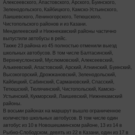
Алексеевского, Апастовского, Арского, Буинского,
Зеленодольского, Кайбицкого, Камско-Устьинского,
Лаишевского, Лениногорского, Тетюшского,
Чистопольского районов и из Казани.
Менделеевский и Нижнекамский районы частично
выпустили автобусы в рейс.
Также 23 района из 45 полностью отменили выезд
школьных автобусов. В том числе Балтасинский,
Верхнеуслонский, Муслюмовский, Алексеевский,
Алькеевский, Апастовский, Арский, Атнинский, Буинский,
Высокогорский, Дрожжановский, Зеленодольский,
Кайбицкий, Сабинский, Сармановский, Спасский,
Тетюшский, Тюлячинский, Чистопольский, Камско-
Устьинский, Кукморский, Лаишевский, Нижнекамский
районы.
В восьми районах на маршрут вышло ограниченное
количество школьных автобусов. В том числе один
автобус из 10 в Новошешминском районе, 13 из 14 в
Рыбно-Слободском, девять из 22 в Казани, один из 17 в