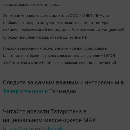
таких подарков,-отметила она.
От имени управляющего директора ООО «МНКТ» Тимура
Шаймиева подарки получат не только участники - ветераны
Великой Отечественной войны, но и бывшие узники концлагерей,
блокадники Ленинграда, инвалиды войны РТ.
Подарки ветеранам с пожеланиями крепкого здоровья и
благополучия были вручены совместно с заведующим ЦСОН
«Забота» Илгизяром Вафиным и главами сельских поселений.
Следите за самым важным и интересным в
Telegram-канале
Татмедиа
Читайте новости Татарстана в
национальном мессенджере MАХ:
https://max.ru/tatmedia