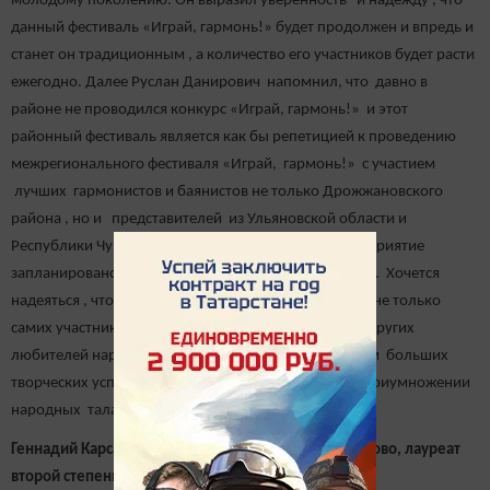
молодому поколению. Он выразил уверенность и надежду , что
данный фестиваль «Играй, гармонь!» будет продолжен и впредь и
станет он традиционным , а количество его участников будет расти
ежегодно. Далее Руслан Данирович напомнил, что давно в
районе не проводился конкурс «Играй, гармонь!» и этот
районный фестиваль является как бы репетицией к проведению
межрегионального фестиваля «Играй, гармонь!» с участием
лучших гармонистов и баянистов не только Дрожжановского
района , но и представителей из Ульяновской области и
Республики Чувашия. Предстоящее подобное мероприятие
запланировано провести в августе месяце этого года. Хочется
надеяться , что такие фестивали повышают интерес не только
самих участников музыкантов , а также зрителей и других
любителей народной мелодии, пожелаем им в этом больших
творческих успехов в возрождении , сохранении и приумножении
народных талантов.
Геннадий Карсаков, гармонист из села Новое Ильмово, лауреат
второй степени фестиваля.