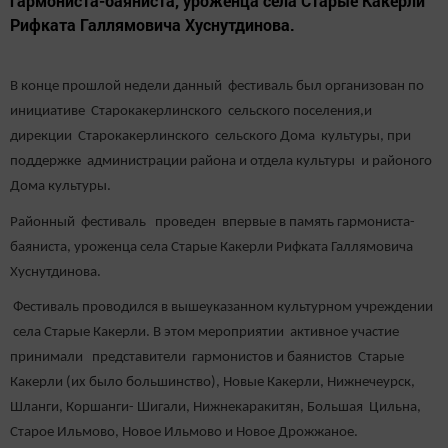
гармониста-баяниста, уроженца села Старые Какерли
Рифката Галлямовича Хуснутдинова.
В конце прошлой недели данный фестиваль был организован по
инициативе Старокакерлинского сельского поселения,и
дирекции Старокакерлинского сельского Дома культуры, при
поддержке администрации района и отдела культуры и районого
Дома культуры.
Районный фестиваль проведен впервые в память гармониста-
баяниста, уроженца села Старые Какерли Рифката Галлямовича
Хуснутдинова.
Фестиваль проводился в вышеуказанном культурном учреждении
села Старые Какерли. В этом мероприятии активное участие
принимали представители гармонистов и баянистов Старые
Какерли (их было большинство), Новые Какерли, Нижнечеурск,
Шланги, Коршанги- Шигали, Нижнекаракитян, Большая Цильна,
Старое Ильмово, Новое Ильмово и Новое Дрожжаное.