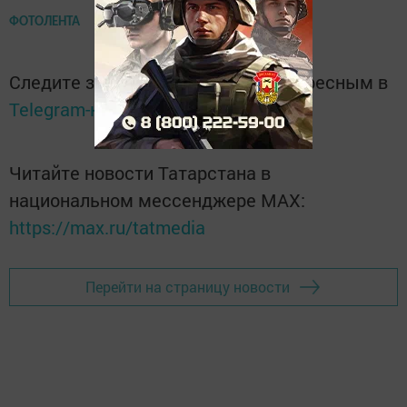
ФОТОЛЕНТА
Следите за самым важным и интересным в
Telegram-канале
Татмедиа
Читайте новости Татарстана в
национальном мессенджере MАХ:
https://max.ru/tatmedia
Перейти на страницу новости