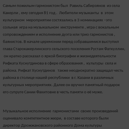
Самым пожилым гармонистом был Равиль Сабирзянов из села
Какерли , ему сегодня 81 год . Любители музыканты в этом
культурном мероприятии состязались в 3 номинациях –это
сольная игра на музыкальном инструменте , игра с вокальным
сопровождением и исполнение дуэта или трио гармонистов ,
баянистов. В начале церемонии перед собравшимися выступил
глава Старокакерлинского сельского поселения Рустам Фаткуллин,
он кратко рассказал о яркой биографии и жизнедеятельности
Рифката Хуснутдинова в сфере образования , культуры села и
района. Рифкат Хуснутдинов также неоднократно защищал честь
района в столице нашей республики в г. Казани в различных
культурных мероприятиях. Далее он вручил памятный подарок
его супруге Сании Фахитовне в честь памяти о её муже.
Музыкальное исполнение гармонистами своих произведений
оценивало компетентное жюри, в составе которого были
директор Дрожжановского районного Дома культуры