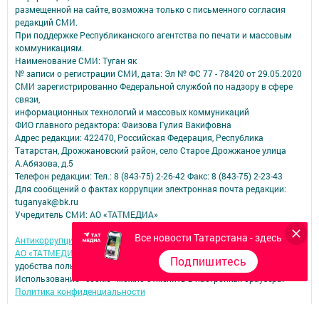
размещенной на сайте, возможна только с письменного согласия
редакций СМИ.
При поддержке Республиканского агентства по печати и массовым
коммуникациям.
Наименование СМИ: Туган як
№ записи о регистрации СМИ, дата: Эл № ФС 77 - 78420 от 29.05.2020
СМИ зарегистрированно Федеральной службой по надзору в сфере
связи,
информационных технологий и массовых коммуникаций
ФИО главного редактора: Фаизова Гулия Вакифовна
Адрес редакции: 422470, Российская Федерация, Республика
Татарстан, Дрожжановский район, село Старое Дрожжаное улица
А.Абязова, д.5
Телефон редакции: Тел.: 8 (843-75) 2-26-42 Факс: 8 (843-75) 2-23-43
Для сообщений о фактах коррупции электронная почта редакции:
tuganyak@bk.ru
Учредитель СМИ: АО «ТАТМЕДИА»
Все новости Татарстана - здесь
Антикоррупционная политика
АО «ТАТМЕДИА» использует «cookie»
для персонализации сервисов и
Подпишитесь
удобства пользователей сайтом.
Использование «cookie» можно отменить в настройках браузера.
Политика конфиденциальности