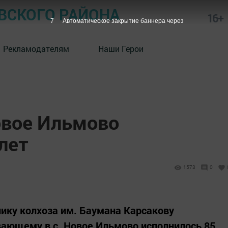
СКОГО РАЙОНА
16+
6
Автоматическое закрытие баннера через
Рекламодателям
Наши Герои
овое Ильмово
лет
1573
0
ику колхоза им. Баумана Карсакову
вающему в с. Новое Ильмово исполнилось 85