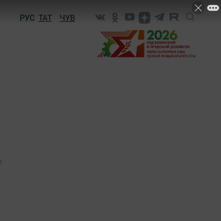
РУС
ТАТ
ЧУВ
0