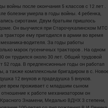
ды войны после окончания 5 классов с 12 лет .
сле болезни умерла в годы войны. 4 ребенка,
стались сиротами. Двум братьям пришлось
тдоме. Он выучился при Старочукалинском МТС
а тракторе ему пригодился в армии во время
 механика-водителя. За годы работы
олько марок гусеничных тракторов . На одном
00 он трудился около 30 лет. Общий трудовой
т 52 года. В предпенсионные годы он работал
ы, а также комплексным бригадиром в с. Ново
душка 12 внуков и прадедушка 5 внуков.
щее врем проживает с младшим сыном
 отношение к работе механизатором он
 Красного Знамени, Медалью ВДНХ 3 степени,
вание 100-летия со дня рождения В.И.Ленина,