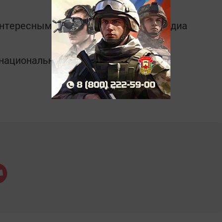
интересным в
Telegram-канале
Татмедиа
в национальном мессенджере MАХ: