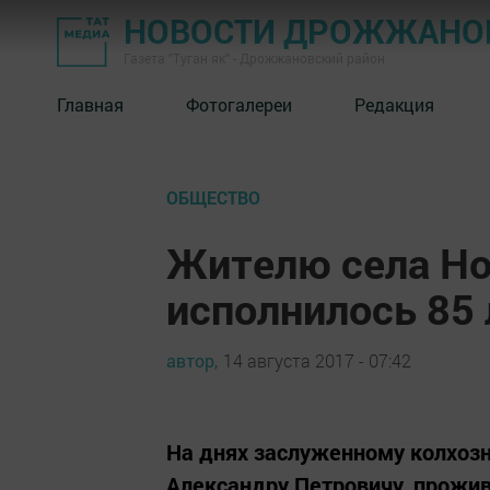
НОВОСТИ ДРОЖЖАНОВ
Газета "Туган як" - Дрожжановский район
Главная
Фотогалереи
Редакция
ОБЩЕСТВО
Жителю села Н
исполнилось 85 
автор,
14 августа 2017 - 07:42
На днях заслуженному колхозн
Александру Петровичу, прожи