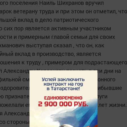
ого поселения Наиль Шихранов вручил
рок ветерану труда и при этом он отметил, чт
льшой вклад в дело патриотического
о сих пор является активным участником
ости и примерным главой семьи для своих
хманович выступая сказал , что он, как
йный вклад в производство, является
ошения к труду , примером для подрастающег
 Александру Карсакову поехать в эти дни на
ильной смене в составе членов районного
оздоровительный лагерь «Чайка». Прибывшие
ю признательность за трудовые заслуги
ожелали ему благополучия и долгих лет жизни.
я Александру Петровичу здоровья
со стороны его близких и родных.