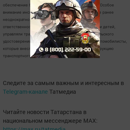
обеспечение безопасности дорожного движения. Особое
внимание инспектора уделяют водителям, которые ранее
неоднократно привлекались к административной
ответственности, не соблюдали правила перевозки детей,
управляли транспортными средствами без водительского
удостоверения, в состоянии опьянения, а также автомобилисты,
которые внесли недопустимые изменения в конструкцию
транспортного средства.
Следите за самым важным и интересным в
Telegram-канале
Татмедиа
Читайте новости Татарстана в
национальном мессенджере MАХ:
https://max.ru/tatmedia