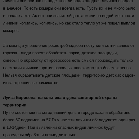
Личинки они обитают в воде. И если водахолодная личинка впадает
в анабеоз. То есть комары они всегда есть. Пусть их и не много было
в начале лета. Ак вот они значит яйца отложили на водой местности
личинки копились, копились, но как стало тепло ут же пошел выплод
комаров
За месяц в управление роспотребнадзора поступили сотни заявок от
горожан- люди просят обработать парки, детские площадки,
скверы.Но обработку от кровососов есть смысл производить только
на стадии личинки. против взрослых насекомых это бессмысленно.
Нельзя обрабатывать детские площадки, территорию детских садов-
из-за агрессивных химикатов.
Луиза Борисова, начальника отдела санитарной охраны
территории
Ну по состоянию на сегодняшний день в городе казани обработано
более 57 водоемов на 57 Га у нас эти личинки обследуются один раз
в 10-14дней. При выявлении опасных видов личинок будут
проведены обработки незмедлительно.