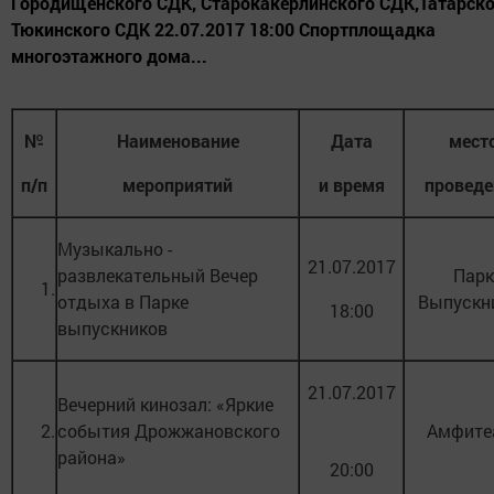
Городищенского СДК, Старокакерлинского СДК,Татарско
Тюкинского СДК 22.07.2017 18:00 Спортплощадка
многоэтажного дома...
№
Наименование
Дата
мест
п/п
мероприятий
и время
проведе
Музыкально -
21.07.2017
развлекательный Вечер
Парк
1.
отдыха в Парке
Выпускн
18:00
выпускников
21.07.2017
Вечерний кинозал: «Яркие
2.
события Дрожжановского
Амфите
района»
20:00