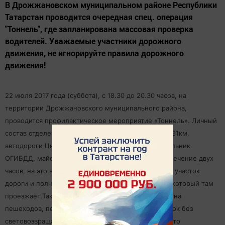
В Дрожжановском муниципальном районе Республики
Татарстан проводится очередная спец. операция
"Тоннель", где запланирована массовая проверка
водителей. Уважаемые участники дорожного
движения, не игнорируйте правила дорожного
движения!
22 июля 2017 года (суббота), с 18.30 до 20.30 часов, на
территории Дрожжановского муниципального района,
проводится профилактическое мероприятие «Тоннель». Личный
состав отделения ГИБДД будет дислоцирован на 131км.
автодороги Цивильск - Ульяновск. По словам начальник
ОГИБДД, майора полиции Анатолия Михайлова в течение двух
часов, на это время перекрывается определенный участок
дороги и полностью проверяется весь транспорт, который там
проезжает.Также будет уделено особое внимание на
пешеходов, передвигающихся в темное время суток без
световозвращающих элементов. Самое главное - это