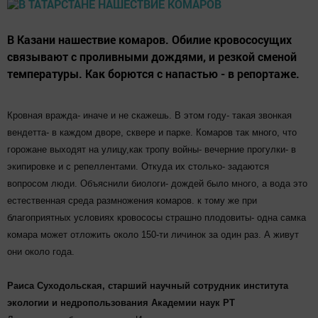
В Казани нашествие комаров. Обилие кровососущих
связывают с проливными дождями, и резкой сменой
температуры. Как борются с напастью - в репортаже.
Кровная вражда- иначе и не скажешь. В этом году- такая звонкая
вендетта- в каждом дворе, сквере и парке. Комаров так много, что
горожане выходят на улицу,как тропу войны- вечерние прогулки- в
экипировке и с репеллентами. Откуда их столько- задаются
вопросом люди. Объяснили биологи- дождей было много, а вода это
естественная среда размножения комаров. к тому же при
благоприятных условиях кровососы страшно плодовиты- одна самка
комара может отложить около 150-ти личинок за один раз. А живут
они около года.
Раиса Суходольская, старший научный сотрудник института
экологии и недропользования Академии наук РТ