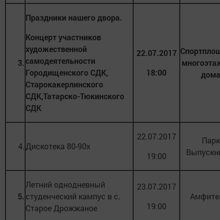
Праздники нашего двора.
Концерт участников
художественной
Спортпло
22.07.2017
самодеятельности
3.
многоэта
Городищенского СДК,
18:00
дом
Старокакерлинского
СДК,Татарско-Тюкинского
СДК
22.07.2017
Парк
4.
Дискотека 80-90х
Выпускн
19:00
Летний однодневный
23.07.2017
5.
студенческий кампус в с.
Амфите
19:00
Старое Дрожжаное