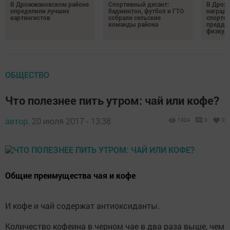
В Дрожжановском районе
Спортивный десант:
В Дрож
определили лучших
бадминтон, футбол и ГТО
награди
картингистов
собрали сельские
спортсм
команды района
преддв
физкул
ОБЩЕСТВО
Что полезнее пить утром: чай или кофе?
автор,
20 июля 2017 - 13:38
1324
0
0
Общие преимущества чая и кофе
И кофе и чай содержат антиоксиданты.
Количество кофеина в черном чае в два раза выше, чем