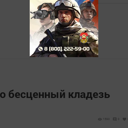
то бесценный кладезь
1593
0