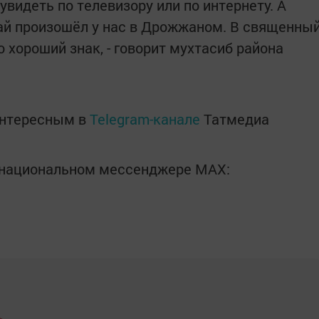
видеть по телевизору или по интернету. А
ай произошёл у нас в Дрожжаном. В священны
 хороший знак, - говорит мухтасиб района
интересным в
Telegram-канале
Татмедиа
в национальном мессенджере MАХ: