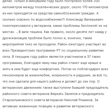
делах. Только в минувшем году было построено более 200
километров между поселенческих дорог, около 170 километров
из них приходится на средства самообложения граждан. А
сколько освоено по водоснабжению?! Александр Валерьевич
поинтересовался у ветеранов, какие проблемы беспокоят их на
местах. …В зале тишина. Как правило, около десяти лет назад у
дрожжановцев проблем было полно и, конечно, такие
мероприятия тихо не проходили. Район ежегодно участвует во
всех Президентских программах РТ по социальному развитию
села. В текущем году район является участником в 37 таких
программах, благодаря чему наш район станет еще краше и
жить в нем будет еще комфортнее. Потом он поблагодарил всех
пенсионеров за жизнелюбие, искренность и радушие, за всё то,
что они сделали для нашего района и делают до сих пор. О
ветеранских движениях также выступили бывший председатель
районного совета ветеранов Фиркать Залялов и председатель
Староильмовского совета ветеранов Николай Романов. За
активную жизненную позицию и развитие ветеранского