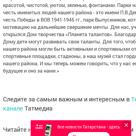
красотой, чистотой, уютом, зеленью, фонтанами. Парки 
честь именитых людей нашего района - это имени П.В.Де
честь Победы в ВОВ 1941-1945 гг., парк Выпускников, ко
мотивацию на дальнейшее свершение мечты. Для нас, уч
открылся Дом творчества «Планета талантов». Благода
Дому дети могут развивать свои таланты. Для того, что
нашего района могли быть активными и спортивными о
спортивные площадки, стадионы, а наш музей стал гор
нашего района. И мы теперь можем говорить, что у нас е
будущее и оно за нами.»
Следите за самым важным и интересным в
T
канале
Татмедиа
Все новости Татарстана - здесь
Читайте новости Татарстана в национальном