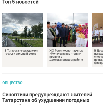
Топ 5 новостей
В Татарстане ожидаются
XIX Религиозно-научные
В Дрож
грозы и сильный ветер
«Мочалеевские чтения»
награди
прошли в
спортсм
Дрожжановском районе
преддв
физкул
ОБЩЕСТВО
Синоптики предупреждают жителей
Татарстана об ухудшении погодных