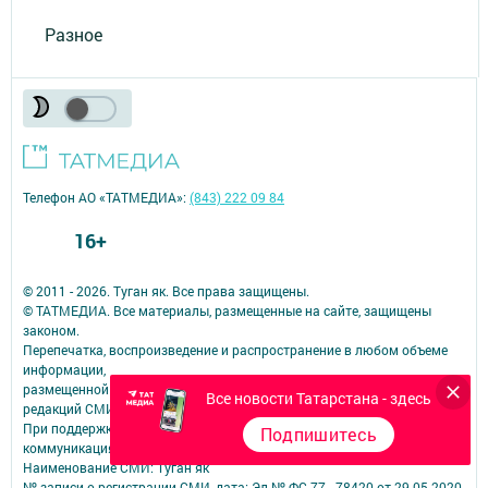
Разное
Телефон АО «ТАТМЕДИА»:
(843) 222 09 84
16+
© 2011 - 2026. Туган як. Все права защищены.
© ТАТМЕДИА. Все материалы, размещенные на сайте, защищены
законом.
Перепечатка, воспроизведение и распространение в любом объеме
информации,
размещенной на сайте, возможна только с письменного согласия
Все новости Татарстана - здесь
редакций СМИ.
При поддержке Республиканского агентства по печати и массовым
Подпишитесь
коммуникациям.
Наименование СМИ: Туган як
№ записи о регистрации СМИ, дата: Эл № ФС 77 - 78420 от 29.05.2020