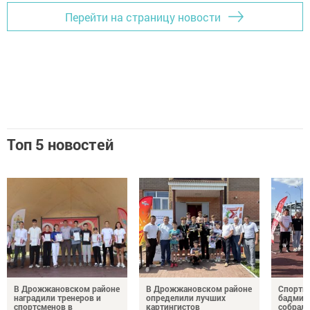
Перейти на страницу новости
Топ 5 новостей
В Дрожжановском районе
В Дрожжановском районе
Спортив
наградили тренеров и
определили лучших
бадминт
спортсменов в
картингистов
собрали