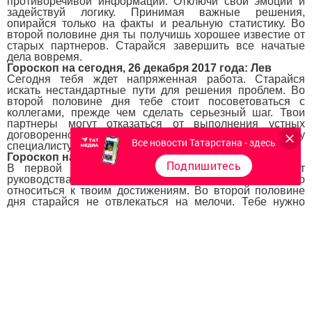
противоречивой информации. Отключи свои эмоции и
задействуй логику. Принимая важные решения,
опирайся только на факты и реальную статистику. Во
второй половине дня ты получишь хорошее известие от
старых партнеров. Старайся завершить все начатые
дела вовремя.
Гороскоп на сегодня, 26 декабря 2017 года: Лев
Сегодня тебя ждет напряженная работа. Старайся
искать нестандартные пути для решения проблем. Во
второй половине дня тебе стоит посоветоваться с
коллегами, прежде чем сделать серьезный шаг. Твои
партнеры могут отказаться от выполнения устных
договоренностей. Обратись за помощью к опытному
Все новости Татарстана - здесь
специалисту, чтобы избежать потерь.
Гороскоп на сегодня, 26 декабря 2017 года: Дева
Подпишитесь
В первой половине дня ты получишь похвалу от
руководства. Некоторые коллеги начнут критично
относиться к твоим достижениям. Во второй половине
дня старайся не отвлекаться на мелочи. Тебе нужно
разработать стратегию, которая поможет увеличению
прибыли. Свободное время посвяти психологическим
практикам и поработай над коррекцией недостатков.
Гороскоп на сегодня, 26 декабря 2017 года: Весы
Сегодня твои коллеги могут испортить новые начинания.
Не стоит отчаиваться и бросать начатое дело. Во второй
половине дня поговори с руководством о своих планах.
Ты сможешь получить поддержку, если приведешь
убедительные аргументы в свою пользу. Свободное