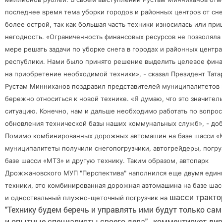
последнее время тема уборки городов и районных центров от сне
более острой, так как большая часть техники износилась или при
негодность. «Ограниченность финансовых ресурсов не позволяла
мере решать задачи по уборке снега в городах и районных центра
республики. Нами было принято решение выделить целевое фин
на приобретение необходимой техники», - сказал Президент Тата
Рустам Минниханов поздравил представителей муниципалитетов 
бережно относиться к новой технике. «Я думаю, что это значител
ситуацию. Конечно, нам и дальше необходимо работать по вопро
обновления технической базы наших коммунальных служб», - доб
Помимо комбинированных дорожных автомашин на базе шасси 
муниципалитеты получили снегопогрузчики, автогрейдеры, погру
базе шасси «МТЗ» и другую технику. Таким образом, автопарк
Дрожжановского МУП "Перспектива" наполнился еще двумя еди
техники, это комбинированная дорожная автомашина на базе ша
шасси тракто
и одноотвальный плужно-щеточный погрузчик на
"Технику будем беречь и управлять ими будут только са
и опытные специалисты своего дела",- комментирует ди