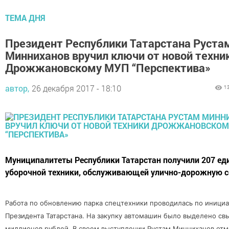
ТЕМА ДНЯ
Президент Республики Татарстана Руста
Минниханов вручил ключи от новой техни
Дрожжановскому МУП “Перспектива»
автор,
26 декабря 2017 - 18:10
1
Муниципалитеты Республики Татарстан получили 207 ед
уборочной техники, обслуживающей улично-дорожную с
Работа по обновлению парка спецтехники проводилась по инициа
Президента Татарстана. На закупку автомашин было выделено св
миллионов рублей. В своем выступлении Рустам Минниханов отме