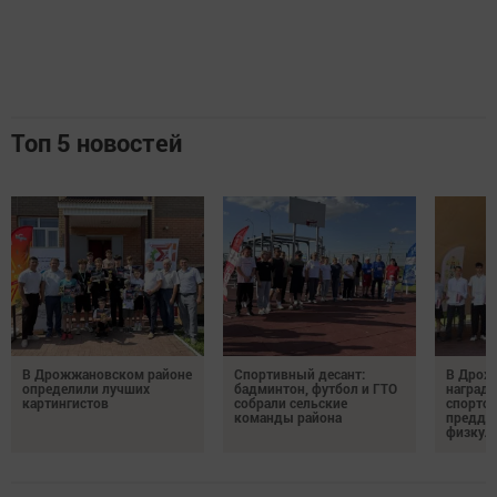
Топ 5 новостей
В Дрожжановском районе
Спортивный десант:
В Дрож
определили лучших
бадминтон, футбол и ГТО
награди
картингистов
собрали сельские
спортсм
команды района
преддв
физкул