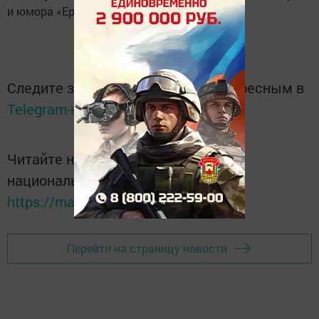
и юмора «ЕрашОК».
Следите за самым важным и интересным в
Telegram-канале
Татмедиа
Читайте новости Татарстана в
национальном мессенджере MАХ:
https://max.ru/tatmedia
Перейти на страницу новости