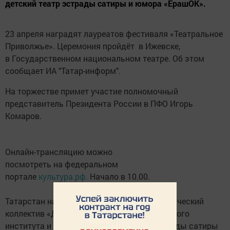
детский театр эстрады сатиры и юмора «ЕрашОК».
23 апреля наградят лауреатов фестиваля «Театральное
Приволжье». Церемония пройдёт в Ижевске,
в Государственном национальном театре. Об этом
сообщает ИА "Татар-информ".
На торжестве примет участие полномочный
представитель Президента России в ПФО Игорь
Комаров.
Онлайн-трансляцию можно
посмотреть на федеральном
портале
культура.рф.
Начало в 10.00.
Татарстан на церемонии представят студенческий
коллектив «Дебют» Альметьевского нефтяного
института и казанский детский театр эстрады сатиры