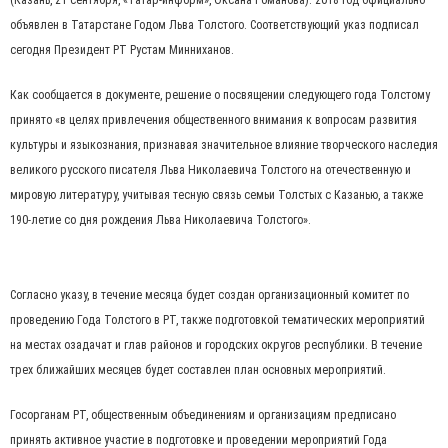
(Казань, 21 сентября, «Татар-информ», Оксана Романова). 2018 год официально
объявлен в Татарстане Годом Льва Толстого. Соответствующий указ подписал
сегодня Президент РТ Рустам Минниханов.
Как сообщается в документе, решение о посвящении следующего года Толстому
принято «в целях привлечения общественного внимания к вопросам развития
культуры и языкознания, признавая значительное влияние творческого наследия
великого русского писателя Льва Николаевича Толстого на отечественную и
мировую литературу, учитывая тесную связь семьи Толстых с Казанью, а также
190-летие со дня рождения Льва Николаевича Толстого».
Согласно указу, в течение месяца будет создан организационный комитет по
проведению Года Толстого в РТ, также подготовкой тематических мероприятий
на местах озадачат и глав районов и городских округов республики. В течение
трех ближайших месяцев будет составлен план основных мероприятий.
Госорганам РТ, общественным объединениям и организациям предписано
принять активное участие в подготовке и проведении мероприятий Года