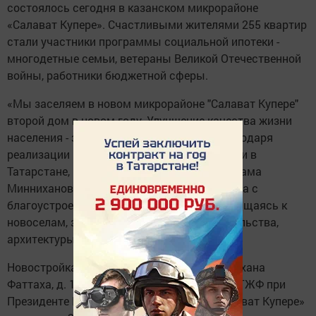
состоялось сегодня в казанском микрорайоне
«Салават Купере». Счастливыми жителями 255 квартир
стали участники программы социальной ипотеки -
многодетные семьи, ветераны Великой Отечественной
войны, работники бюджетной сферы.
«Мы заселяем в новом микрорайоне "Салават Купере"
второй дом в новом году. Улучшение качества жизни
населения - задача нашей республики. Благодаря
реализации программы социальной ипотеки в
Татарстане, поддержке Президента РТ Рустама
Минниханова мы строим современные дома с
благоустроенными дворами», - сказал, обращаясь к
новоселам, заместитель министра строительства,
архитектуры и ЖКХ РТ Ильшат Гимаев.
Новостройка находится по адресу: ул. Нурихана
Фаттаха, д. 17/4. Застройщиком выступил ГЖФ при
Президенте РТ. Всего первая очередь «Салават Купере»