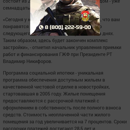
состоит из 22 домов на 6426 квартир. Этот дом - уже
семнадцатый по счету.
«Сегодня у нас большой праздник. Надеюсь, что вам
понравятся новые квартиры. Строительство
следующего дома завершится буквально на днях.
Таким образом, здесь будет закончен комплекс
застройки», - отметил начальник управления приемки
работ и финансирования ГЖФ при Президенте РТ
Владимир Никифоров.
Программа социальной ипотеки - уникальная
программа обеспечения доступным жильем в
качественной чистовой отделке в новостройках,
стартовавшая в 2005 году. Жилые помещения
предоставляются с рассрочкой платежей с
оформлением в собственность после полного взноса
средств. Стоимость неоплаченной части жилого
помещения за год увеличивается на 7 процентов. Сроки
рассрочки платежей достигают 28,5 лет и