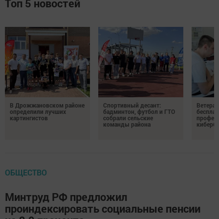
Топ 5 новостей
В Дрожжановском районе
Спортивный десант:
Ветера
определили лучших
бадминтон, футбол и ГТО
бесплат
картингистов
собрали сельские
профес
команды района
киберб
ОБЩЕСТВО
Минтруд РФ предложил
проиндексировать социальные пенсии