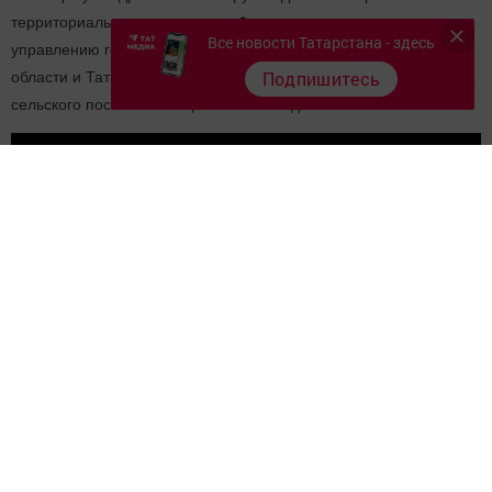
территориального управления Федерального агентства по
Все новости Татарстана - здесь
управлению государственным имуществом в Ульяновской
Подпишитесь
области и Татарстане назначен
Альберт
Хайрутдинов
и глава
сельского поселения Рафикъ Замалетдинов.