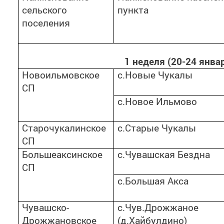
сельского
пункта
поселения
1 неделя (20-24 янва
Новоильмовское
с.Новые Чукалы
СП
с.Новое Ильмово
Старочукалинское
с.Старые Чукалы
СП
Большеаксинское
с.Чувашская Бездна
СП
с.Большая Акса
Чувашско-
с.Чув.Дрожжаное
Дрожжановское
(д.Хайбулдино)