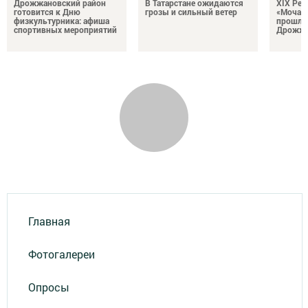
Дрожжановский район
В Татарстане ожидаются
XIX Рел
готовится к Дню
грозы и сильный ветер
«Мочале
физкультурника: афиша
прошли
спортивных мероприятий
Дрожжа
Главная
Фотогалереи
Опросы