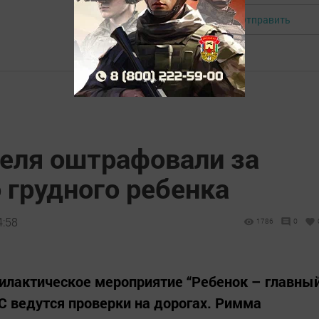
Отправить
Авторизоваться
еля оштрафовали за
 грудного ребенка
4:58
1786
0
илактическое мероприятие “Ребенок – главны
С ведутся проверки на дорогах. Римма